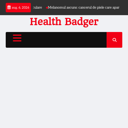
Skip
erioade caniculare
Melanomul ascuns: cancerul de piele care apare și în zone nea
aug. 6, 2026
to
content
Health Badger