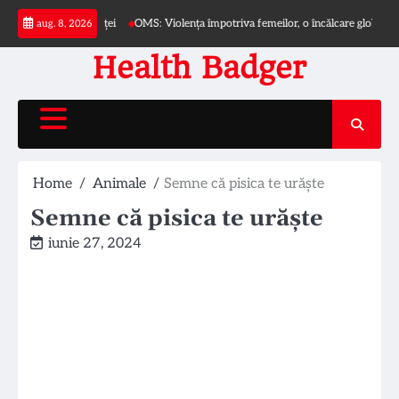
Skip
pra incontinenței
OMS: Violența împotriva femeilor, o încălcare globală a dreptur
aug. 8, 2026
to
content
Health Badger
Home
Animale
Semne că pisica te urăște
Semne că pisica te urăște
iunie 27, 2024