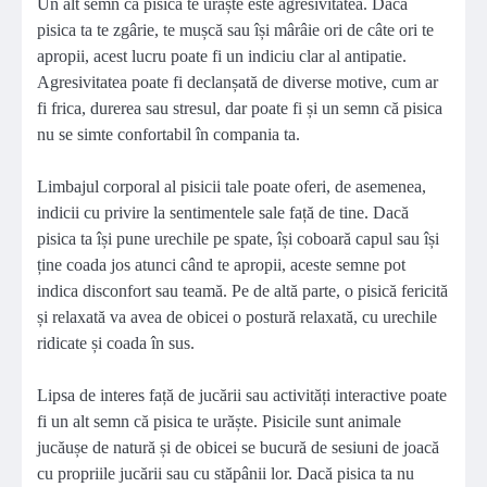
Un alt semn că pisica te urăște este agresivitatea. Dacă
pisica ta te zgârie, te mușcă sau își mârâie ori de câte ori te
apropii, acest lucru poate fi un indiciu clar al antipatie.
Agresivitatea poate fi declanșată de diverse motive, cum ar
fi frica, durerea sau stresul, dar poate fi și un semn că pisica
nu se simte confortabil în compania ta.
Limbajul corporal al pisicii tale poate oferi, de asemenea,
indicii cu privire la sentimentele sale față de tine. Dacă
pisica ta își pune urechile pe spate, își coboară capul sau își
ține coada jos atunci când te apropii, aceste semne pot
indica disconfort sau teamă. Pe de altă parte, o pisică fericită
și relaxată va avea de obicei o postură relaxată, cu urechile
ridicate și coada în sus.
Lipsa de interes față de jucării sau activități interactive poate
fi un alt semn că pisica te urăște. Pisicile sunt animale
jucăușe de natură și de obicei se bucură de sesiuni de joacă
cu propriile jucării sau cu stăpânii lor. Dacă pisica ta nu