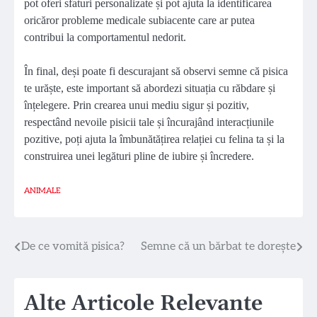
pot oferi sfaturi personalizate și pot ajuta la identificarea
oricăror probleme medicale subiacente care ar putea
contribui la comportamentul nedorit.
În final, deși poate fi descurajant să observi semne că pisica
te urăște, este important să abordezi situația cu răbdare și
înțelegere. Prin crearea unui mediu sigur și pozitiv,
respectând nevoile pisicii tale și încurajând interacțiunile
pozitive, poți ajuta la îmbunătățirea relației cu felina ta și la
construirea unei legături pline de iubire și încredere.
ANIMALE
Navigare
De ce vomită pisica?
Semne că un bărbat te dorește
în
Alte Articole Relevante
articole