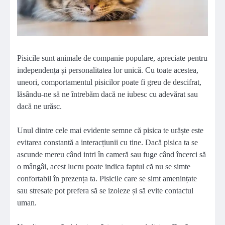
Pisicile sunt animale de companie populare, apreciate pentru
independența și personalitatea lor unică. Cu toate acestea,
uneori, comportamentul pisicilor poate fi greu de descifrat,
lăsându-ne să ne întrebăm dacă ne iubesc cu adevărat sau
dacă ne urăsc.
Unul dintre cele mai evidente semne că pisica te urăște este
evitarea constantă a interacțiunii cu tine. Dacă pisica ta se
ascunde mereu când intri în cameră sau fuge când încerci să
o mângâi, acest lucru poate indica faptul că nu se simte
confortabil în prezența ta. Pisicile care se simt amenințate
sau stresate pot prefera să se izoleze și să evite contactul
uman.