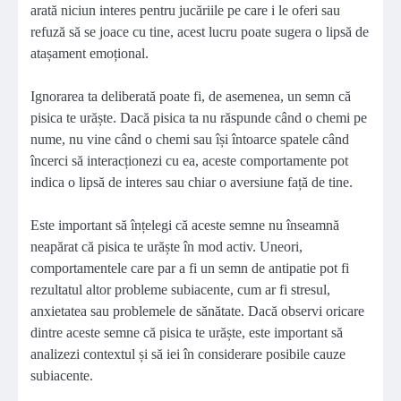
arată niciun interes pentru jucăriile pe care i le oferi sau
refuză să se joace cu tine, acest lucru poate sugera o lipsă de
atașament emoțional.
Ignorarea ta deliberată poate fi, de asemenea, un semn că
pisica te urăște. Dacă pisica ta nu răspunde când o chemi pe
nume, nu vine când o chemi sau își întoarce spatele când
încerci să interacționezi cu ea, aceste comportamente pot
indica o lipsă de interes sau chiar o aversiune față de tine.
Este important să înțelegi că aceste semne nu înseamnă
neapărat că pisica te urăște în mod activ. Uneori,
comportamentele care par a fi un semn de antipatie pot fi
rezultatul altor probleme subiacente, cum ar fi stresul,
anxietatea sau problemele de sănătate. Dacă observi oricare
dintre aceste semne că pisica te urăște, este important să
analizezi contextul și să iei în considerare posibile cauze
subiacente.