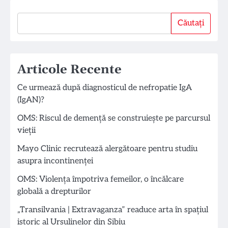
Căutați
Căutați
Articole Recente
Ce urmează după diagnosticul de nefropatie IgA
(IgAN)?
OMS: Riscul de demență se construiește pe parcursul
vieții
Mayo Clinic recrutează alergătoare pentru studiu
asupra incontinenței
OMS: Violența împotriva femeilor, o încălcare
globală a drepturilor
„Transilvania | Extravaganza” readuce arta în spațiul
istoric al Ursulinelor din Sibiu