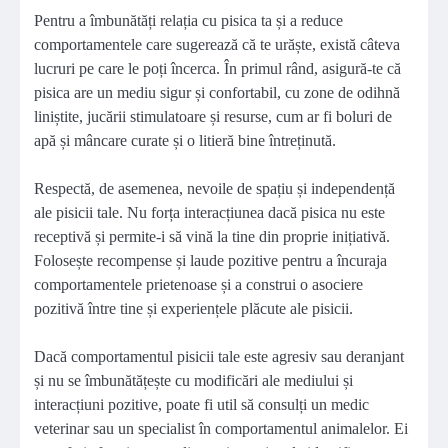
Pentru a îmbunătăți relația cu pisica ta și a reduce
comportamentele care sugerează că te urăște, există câteva
lucruri pe care le poți încerca. În primul rând, asigură-te că
pisica are un mediu sigur și confortabil, cu zone de odihnă
liniștite, jucării stimulatoare și resurse, cum ar fi boluri de
apă și mâncare curate și o litieră bine întreținută.
Respectă, de asemenea, nevoile de spațiu și independență
ale pisicii tale. Nu forța interacțiunea dacă pisica nu este
receptivă și permite-i să vină la tine din proprie inițiativă.
Folosește recompense și laude pozitive pentru a încuraja
comportamentele prietenoase și a construi o asociere
pozitivă între tine și experiențele plăcute ale pisicii.
Dacă comportamentul pisicii tale este agresiv sau deranjant
și nu se îmbunătățește cu modificări ale mediului și
interacțiuni pozitive, poate fi util să consulți un medic
veterinar sau un specialist în comportamentul animalelor. Ei