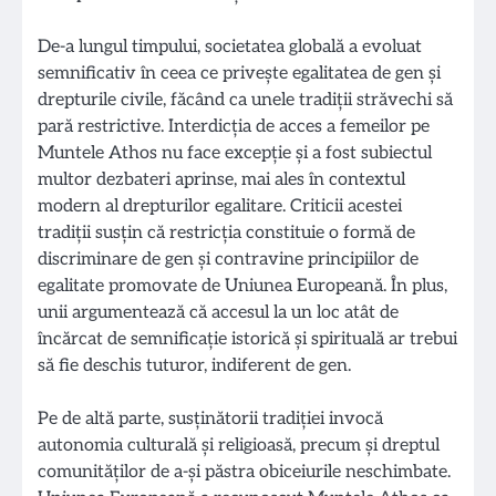
De-a lungul timpului, societatea globală a evoluat
semnificativ în ceea ce privește egalitatea de gen și
drepturile civile, făcând ca unele tradiții străvechi să
pară restrictive. Interdicția de acces a femeilor pe
Muntele Athos nu face excepție și a fost subiectul
multor dezbateri aprinse, mai ales în contextul
modern al drepturilor egalitare. Criticii acestei
tradiții susțin că restricția constituie o formă de
discriminare de gen și contravine principiilor de
egalitate promovate de Uniunea Europeană. În plus,
unii argumentează că accesul la un loc atât de
încărcat de semnificație istorică și spirituală ar trebui
să fie deschis tuturor, indiferent de gen.
Pe de altă parte, susținătorii tradiției invocă
autonomia culturală și religioasă, precum și dreptul
comunităților de a-și păstra obiceiurile neschimbate.