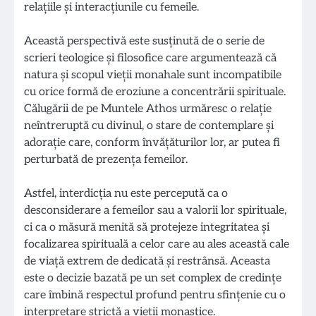
relațiile și interacțiunile cu femeile.
Această perspectivă este susținută de o serie de
scrieri teologice și filosofice care argumentează că
natura și scopul vieții monahale sunt incompatibile
cu orice formă de eroziune a concentrării spirituale.
Călugării de pe Muntele Athos urmăresc o relație
neîntreruptă cu divinul, o stare de contemplare și
adorație care, conform învățăturilor lor, ar putea fi
perturbată de prezența femeilor.
Astfel, interdicția nu este percepută ca o
desconsiderare a femeilor sau a valorii lor spirituale,
ci ca o măsură menită să protejeze integritatea și
focalizarea spirituală a celor care au ales această cale
de viață extrem de dedicată și restrânsă. Aceasta
este o decizie bazată pe un set complex de credințe
care îmbină respectul profund pentru sfințenie cu o
interpretare strictă a vieții monastice.