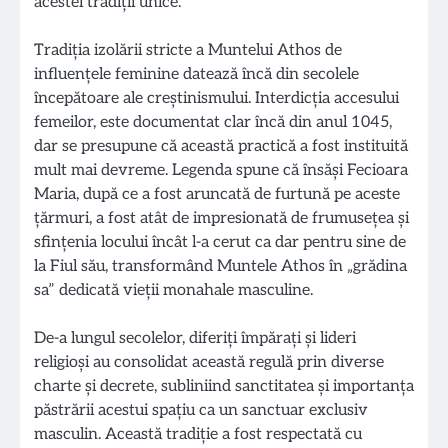
acestei tradiții unice.
Tradiția izolării stricte a Muntelui Athos de
influențele feminine datează încă din secolele
începătoare ale creștinismului. Interdicția accesului
femeilor, este documentat clar încă din anul 1045,
dar se presupune că această practică a fost instituită
mult mai devreme. Legenda spune că însăși Fecioara
Maria, după ce a fost aruncată de furtună pe aceste
țărmuri, a fost atât de impresionată de frumusețea și
sfințenia locului încât l-a cerut ca dar pentru sine de
la Fiul său, transformând Muntele Athos în „grădina
sa” dedicată vieții monahale masculine.
De-a lungul secolelor, diferiți împărați și lideri
religioși au consolidat această regulă prin diverse
charte și decrete, subliniind sanctitatea și importanța
păstrării acestui spațiu ca un sanctuar exclusiv
masculin. Această tradiție a fost respectată cu