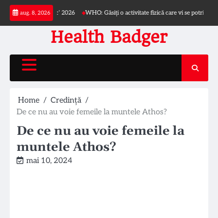
Skip
. Iacob Czihac’ 2026
WHO: Găsiți o activitate fizică care vi se potrivește
Ce ur
aug. 8, 2026
to
content
Health Badger
Home
Credință
De ce nu au voie femeile la muntele Athos?
De ce nu au voie femeile la
muntele Athos?
mai 10, 2024