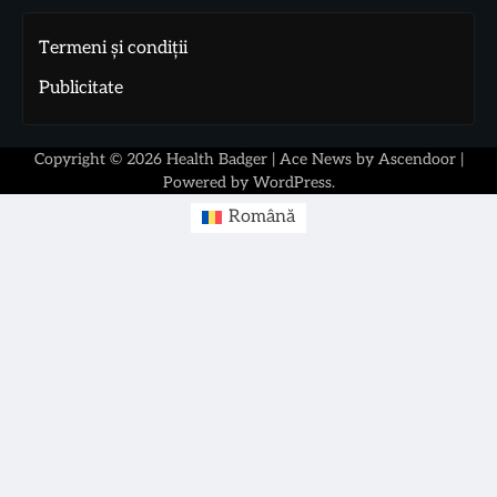
Termeni și condiții
Publicitate
Copyright © 2026
Health Badger
| Ace News by
Ascendoor
|
Powered by
WordPress
.
Română