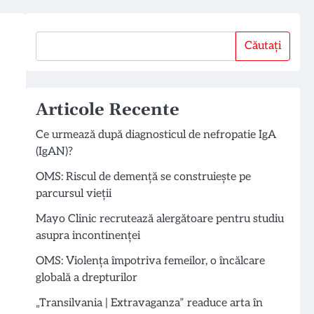
Căutați
Căutați
Articole Recente
Ce urmează după diagnosticul de nefropatie IgA
(IgAN)?
OMS: Riscul de demență se construiește pe
parcursul vieții
Mayo Clinic recrutează alergătoare pentru studiu
asupra incontinenței
OMS: Violența împotriva femeilor, o încălcare
globală a drepturilor
„Transilvania | Extravaganza” readuce arta în