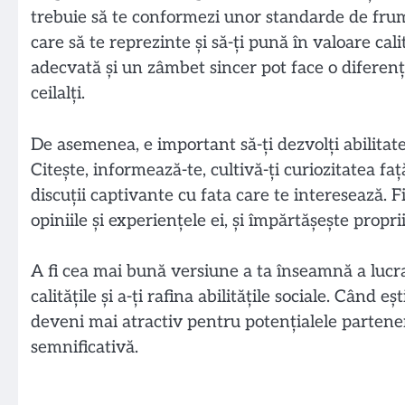
trebuie să te conformezi unor standarde de frumu
care să te reprezinte și să-ți pună în valoare cali
adecvată și un zâmbet sincer pot face o diferenț
ceilalți.
De asemenea, e important să-ți dezvolți abilitate
Citește, informează-te, cultivă-ți curiozitatea faț
discuții captivante cu fata care te interesează. F
opiniile și experiențele ei, și împărtășește propr
A fi cea mai bună versiune a ta înseamnă a lucra
calitățile și a-ți rafina abilitățile sociale. Când e
deveni mai atractiv pentru potențialele partenere
semnificativă.