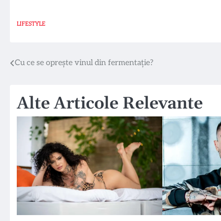
LIFESTYLE
Navigare
Cu ce se oprește vinul din fermentație?
în
Alte Articole Relevante
articole