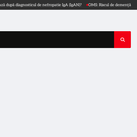
 diagnosticul de nefropatie IgA (IgAN)?
OMS: Riscul de demență se construi