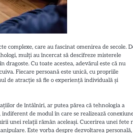
ecte complexe, care au fascinat omenirea de secole. D
psihologi, mulți au încercat să descifreze misterele
s în dragoste. Cu toate acestea, adevărul este că nu
cuiva. Fiecare persoană este unică, cu propriile
sul de atracție să fie o experiență individuală și
icațiilor de întâlniri, ar putea părea că tehnologia a
i, indiferent de modul în care se realizează conexiun
truirii unei relații rămân aceleași. Cucerirea unei fete 
manipulare. Este vorba despre dezvoltarea personală,