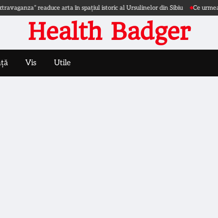
anza” readuce arta în spațiul istoric al Ursulinelor din Sibiu
Ce urmează după
Health Badger
nță
Vis
Utile