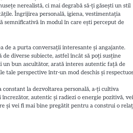
sețe nerealistă, ci mai degrabă să-ți găsești un stil
tățile. Îngrijirea personală, igiena, vestimentația
ă semnificativă în modul în care ești perceput de
a de a purta conversații interesante și angajante.
ă de diverse subiecte, astfel încât să poți susține
ii un bun ascultător, arată interes autentic față de
iile tale perspective într-un mod deschis și respectuos
 constant la dezvoltarea personală, a-ți cultiva
ști încrezător, autentic și radiezi o energie pozitivă, ve
 și vei fi mai bine pregătit pentru a construi o relaț