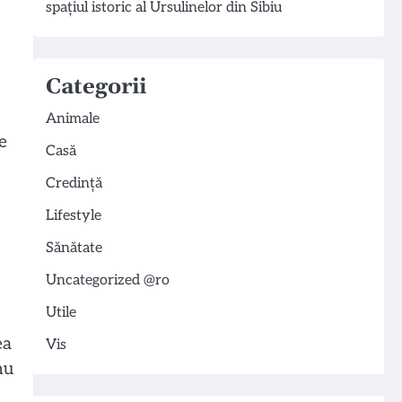
spațiul istoric al Ursulinelor din Sibiu
Categorii
Animale
e
Casă
Credință
Lifestyle
Sănătate
Uncategorized @ro
Utile
ea
Vis
nu