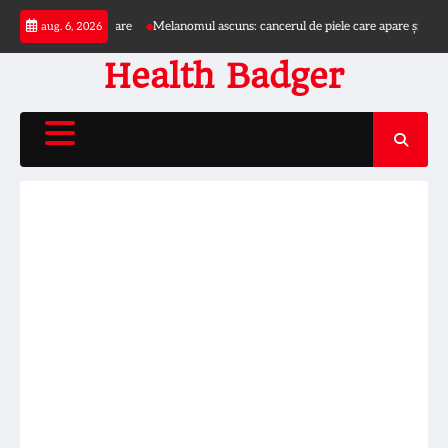
Skip
ioade caniculare
Melanomul ascuns: cancerul de piele care apare și în zone neașt
aug. 6, 2026
to
content
Health Badger