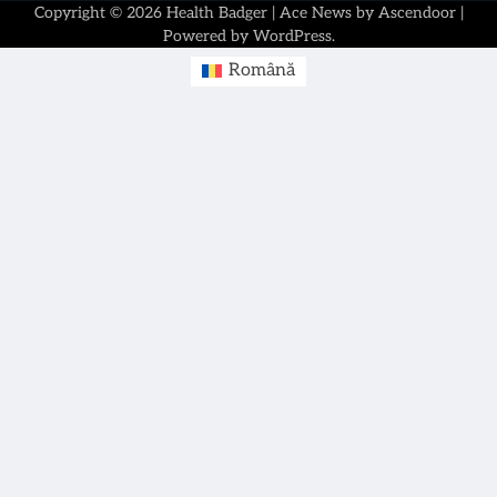
Copyright © 2026
Health Badger
| Ace News by
Ascendoor
|
Powered by
WordPress
.
Română