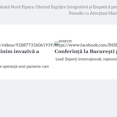
italul Nord Pipera: Oferind Îngrijire Integrativă și Empatică pe
Femeile cu Afecțiuni Ma
minim invazivă a
Conferință la București
Lead: Experți internaționali, reprezen
e speranță unei paciente care