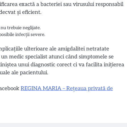
ificarea exactă a bacteriei sau virusului responsabil
ecvat și eficient.
nu trebuie neglijate.
osibile infecții severe.
plicațiile ulterioare ale amigdalitei netratate
te un medic specialist atunci când simptomele se
iștea unui diagnostic corect ci va facilita inițierea
ale ale pacientului.
 Facebook
REGINA MARIA – Rețeaua privată de