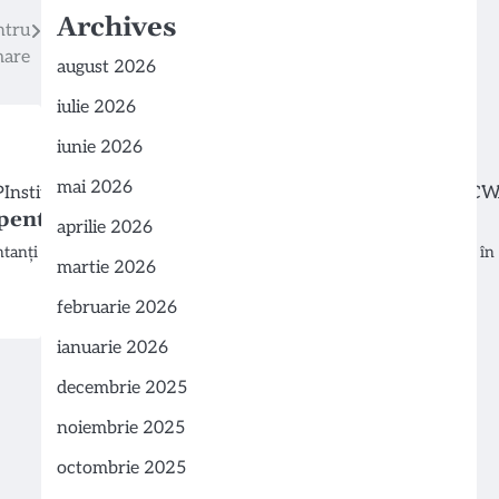
Archives
ntru
mare
august 2026
iulie 2026
iunie 2026
mai 2026
 pentru încrederea în vaccinare
aprilie 2026
tanți ai autorităților publice, organizațiilor de pacienți și specialiști î
martie 2026
februarie 2026
ianuarie 2026
decembrie 2025
noiembrie 2025
octombrie 2025