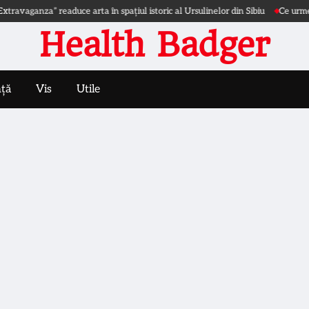
aganza” readuce arta în spațiul istoric al Ursulinelor din Sibiu
Ce urmează du
Health Badger
nță
Vis
Utile