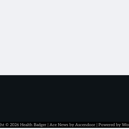
ght © 2026
Health Badger
| Ace News by
Ascendoor
| Powered by
Wor