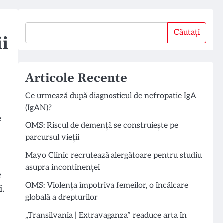
Căutați
Căutați
i
Articole Recente
Ce urmează după diagnosticul de nefropatie IgA
(IgAN)?
e
OMS: Riscul de demență se construiește pe
parcursul vieții
Mayo Clinic recrutează alergătoare pentru studiu
asupra incontinenței
e
OMS: Violența împotriva femeilor, o încălcare
i.
globală a drepturilor
„Transilvania | Extravaganza” readuce arta în