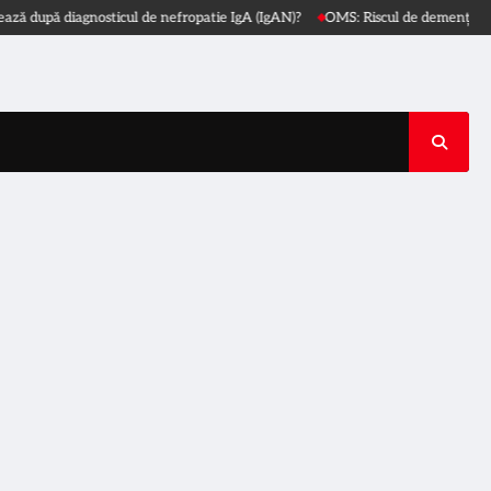
pă diagnosticul de nefropatie IgA (IgAN)?
OMS: Riscul de demență se constr