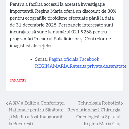
Pentru a facilita accesul la această investigație
importantă, Regina Maria oferă un discount de 30%
pentru ecografiile tiroidiene efectuate până la data
de 31 decembrie 2025. Persoanele interesate sunt
încurajate să sune la numărul 021 9268 pentru
programări în cadrul Policlinicilor și Centrelor de
imagistică ale rețelei.
Sursa:
Pagina oficiala Facebook
REGINAMARIA.Reteaua.privata.de.sanatate
SĂNĂTATE
Navigare
A XV-a Ediție a Conferinței
Tehnologia Robotică
Naționale pentru Sănătate
Revoluționează Chirurgia
în
și Mediu a fost Inaugurată
Oncologică la Spitalul
articole
la București
Regina Maria Cluj