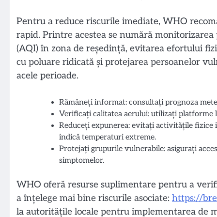
Pentru a reduce riscurile imediate, WHO recoma
rapid. Printre acestea se numără monitorizarea pr
(AQI) în zona de reședință, evitarea efortului fiz
cu poluare ridicată și protejarea persoanelor vul
acele perioade.
Rămâneți informat: consultați prognoza meteo l
Verificați calitatea aerului: utilizați platfo
Reduceți expunerea: evitați activitățile fizic
indică temperaturi extreme.
Protejați grupurile vulnerabile: asigurați acces 
simptomelor.
WHO oferă resurse suplimentare pentru a verific
a înțelege mai bine riscurile asociate:
https://br
la autoritățile locale pentru implementarea de 