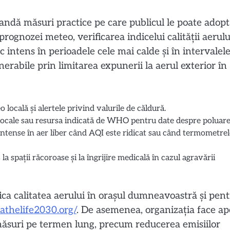
ndă măsuri practice pe care publicul le poate adop
ognozei meteo, verificarea indicelui calității aerulu
ic intens în perioadele cele mai calde și în intervalel
nerabile prin limitarea expunerii la aerul exterior în
ocală și alertele privind valurile de căldură.
rme locale sau resursa indicată de WHO pentru date despre poluare
e intense în aer liber când AQI este ridicat sau când termometre
la spații răcoroase și la îngrijire medicală în cazul agravării
a calitatea aerului în orașul dumneavoastră și pen
eathelife2030.org/
. De asemenea, organizația face ap
măsuri pe termen lung, precum reducerea emisiilor