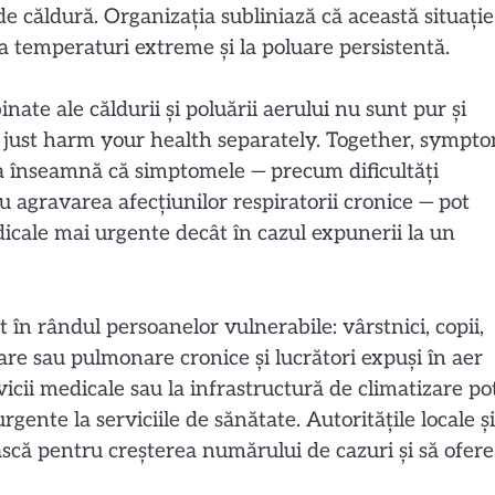
e căldură. Organizația subliniază că această situație
a temperaturi extreme și la poluare persistentă.
ate ale căldurii și poluării aerului nu sunt pur și
t just harm your health separately. Together, sympt
a înseamnă că simptomele — precum dificultăți
au agravarea afecțiunilor respiratorii cronice — pot
dicale mai urgente decât în cazul expunerii la un
 în rândul persoanelor vulnerabile: vârstnici, copii,
are sau pulmonare cronice și lucrători expuși în aer
rvicii medicale sau la infrastructură de climatizare po
urgente la serviciile de sănătate. Autoritățile locale și
scă pentru creșterea numărului de cazuri și să ofere