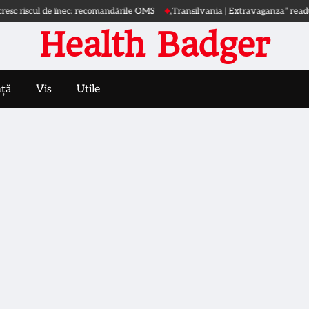
iscul de înec: recomandările OMS
„Transilvania | Extravaganza” readuce arta î
Health Badger
nță
Vis
Utile