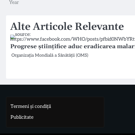
Year
în
articole
Alte Articole Relevante
Progrese științifice aduc eradicarea mala
Organizația Mondială a Sănătății (OMS)
Termeni și condiții
Publicitate