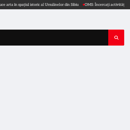
n spațiul istoric al Ursulinelor din Sibiu
OMS: Încercați activități diverse 