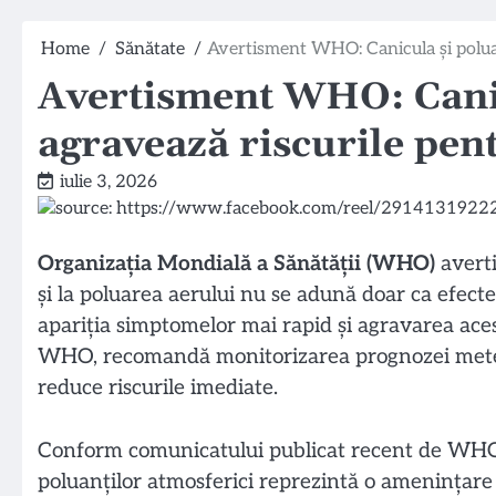
Home
Sănătate
Avertisment WHO: Canicula și poluar
Avertisment WHO: Canic
agravează riscurile pen
iulie 3, 2026
Organizația Mondială a Sănătății (WHO)
averti
și la poluarea aerului nu se adună doar ca efect
apariția simptomelor mai rapid și agravarea aces
WHO, recomandă monitorizarea prognozei meteo și 
reduce riscurile imediate.
Conform comunicatului publicat recent de WHO, c
poluanților atmosferici reprezintă o amenințare 