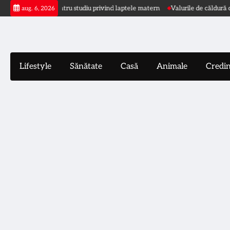
Skip
ută mame pentru studiu privind laptele matern
Valurile de căldură cresc r
aug. 6, 2026
to
content
Lifestyle
Sănătate
Casă
Animale
Credi