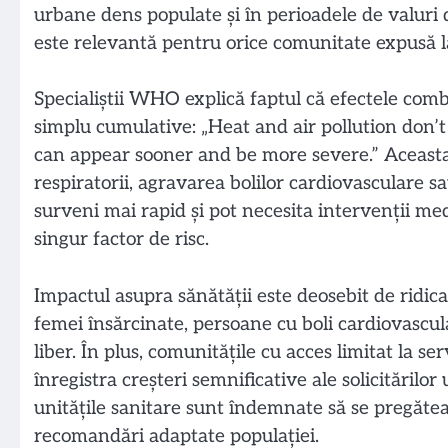
urbane dens populate și în perioadele de valuri d
este relevantă pentru orice comunitate expusă l
Specialiștii WHO explică faptul că efectele combin
simplu cumulative: „Heat and air pollution don’
can appear sooner and be more severe.” Aceast
respiratorii, agravarea bolilor cardiovasculare s
surveni mai rapid și pot necesita intervenții me
singur factor de risc.
Impactul asupra sănătății este deosebit de ridicat
femei însărcinate, persoane cu boli cardiovascul
liber. În plus, comunitățile cu acces limitat la se
înregistra creșteri semnificative ale solicitărilor 
unitățile sanitare sunt îndemnate să se pregătea
recomandări adaptate populației.