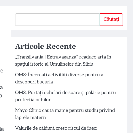
Căutați
Căutați
Articole Recente
„Transilvania | Extravaganza” readuce arta în
spațiul istoric al Ursulinelor din Sibiu
te
OMS: Încercați activități diverse pentru a
descoperi bucuria
 a
OMS: Purtați ochelari de soare și pălărie pentru
a
protecția ochilor
Mayo Clinic caută mame pentru studiu privind
laptele matern
Valurile de căldură cresc riscul de înec:
le