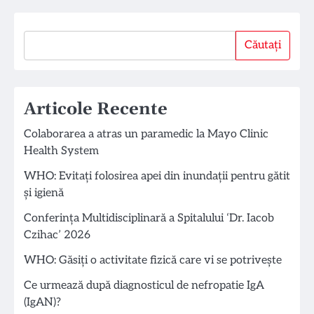
Căutați
Căutați
Articole Recente
Colaborarea a atras un paramedic la Mayo Clinic
Health System
WHO: Evitați folosirea apei din inundații pentru gătit
și igienă
Conferința Multidisciplinară a Spitalului ‘Dr. Iacob
Czihac’ 2026
WHO: Găsiți o activitate fizică care vi se potrivește
Ce urmează după diagnosticul de nefropatie IgA
(IgAN)?