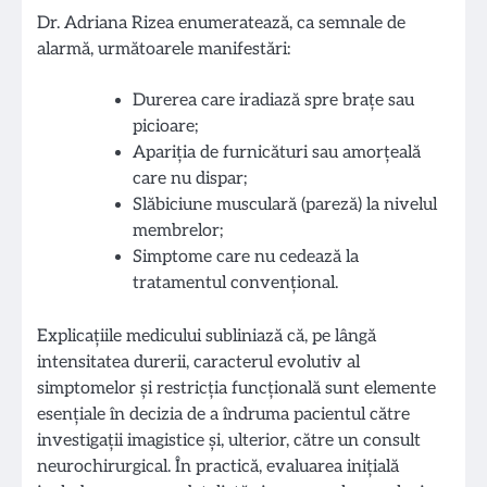
Dr. Adriana Rizea enumeratează, ca semnale de
alarmă, următoarele manifestări:
Durerea care iradiază spre brațe sau
picioare;
Apariția de furnicături sau amorțeală
care nu dispar;
Slăbiciune musculară (pareză) la nivelul
membrelor;
Simptome care nu cedează la
tratamentul convențional.
Explicațiile medicului subliniază că, pe lângă
intensitatea durerii, caracterul evolutiv al
simptomelor și restricția funcțională sunt elemente
esențiale în decizia de a îndruma pacientul către
investigații imagistice și, ulterior, către un consult
neurochirurgical. În practică, evaluarea inițială