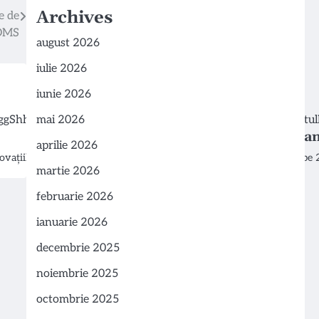
Archives
e de
 OMS
august 2026
iulie 2026
iunie 2026
mai 2026
Ziua Mondială a Apei: Importan
aprilie 2026
novațiilor medicale…
Ziua Mondială a Apei este sărbătorită anual pe 2
martie 2026
februarie 2026
ianuarie 2026
decembrie 2025
noiembrie 2025
octombrie 2025