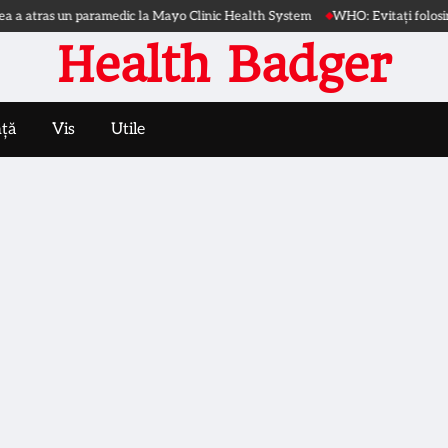
atras un paramedic la Mayo Clinic Health System
WHO: Evitați folosirea ape
Health Badger
nță
Vis
Utile