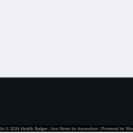
ght © 2026
Health Badger
| Ace News by
Ascendoor
| Powered by
Wor