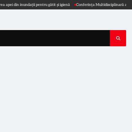
i din inundații pentru gătit și igienă
Conferința Multidisciplinară a Spitalul