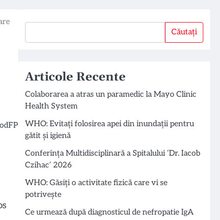
are
Căutați
Căutați
Articole Recente
Colaborarea a atras un paramedic la Mayo Clinic
Health System
WHO: Evitați folosirea apei din inundații pentru
gătit și igienă
Conferința Multidisciplinară a Spitalului ‘Dr. Iacob
Czihac’ 2026
WHO: Găsiți o activitate fizică care vi se
potrivește
os
Ce urmează după diagnosticul de nefropatie IgA