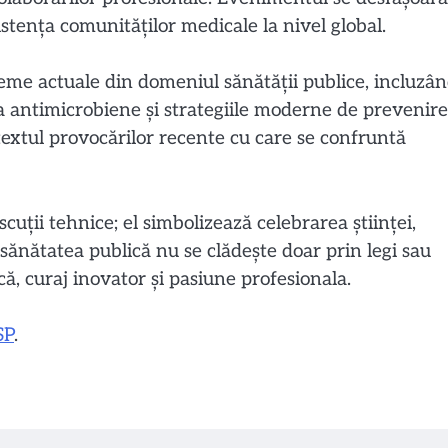
istența comunităților medicale la nivel global.
eme actuale din domeniul sănătății publice, incluzâ
la antimicrobiene și strategiile moderne de prevenire
ntextul provocărilor recente cu care se confruntă
uții tehnice; el simbolizează celebrarea științei,
că sănătatea publică nu se clădește doar prin legi sau
ocă, curaj inovator și pasiune profesionala.
SP
.