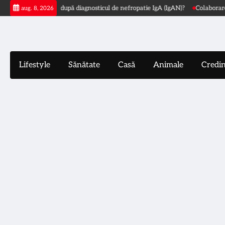
Skip
Ce urmează după diagnosticul de nefropatie IgA (IgAN)?
Colaborarea a 
aug. 8, 2026
to
content
Lifestyle
Sănătate
Casă
Animale
Credi