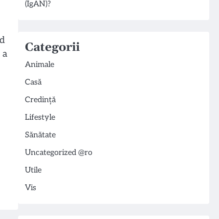
(IgAN)?
nd
Categorii
 a
Animale
Casă
Credință
Lifestyle
Sănătate
Uncategorized @ro
Utile
Vis