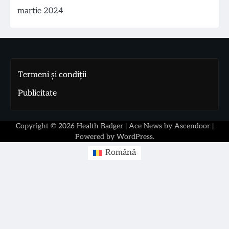
martie 2024
Termeni și condiții
Publicitate
Copyright © 2026
Health Badger
| Ace News by
Ascendoor
|
Powered by
WordPress
.
Română