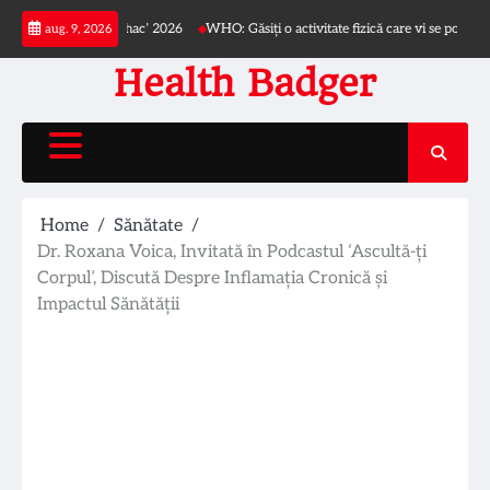
Skip
ui ‘Dr. Iacob Czihac’ 2026
WHO: Găsiți o activitate fizică care vi se potrivește
aug. 9, 2026
to
content
Health Badger
Home
Sănătate
Dr. Roxana Voica, Invitată în Podcastul ‘Ascultă-ți
Corpul’, Discută Despre Inflamația Cronică și
Impactul Sănătății