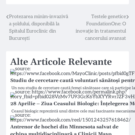
Navigare
Protezarea minim-invazivă
Testele genetice
a șoldului, disponibilă la
FoundationOne: O
în
Spitalul Euroclinic din
inovație în tratamentul
articole
București
cancerului avansat
Alte Articole Relevante
Studiu de cercetare caută voluntari sănătoși pent
Un nou studiu de cercetare caută femei sănătoase care să participe la
28 Aprilie – Ziua Ceasului Biologic: Înțelegerea
Ceasul biologic reprezintă unul dintre cele mai fascinante mecanisme 
Antrenor de hochei din Minnesota salvat de
echipa multidisciplinară a Clinicii Mayo