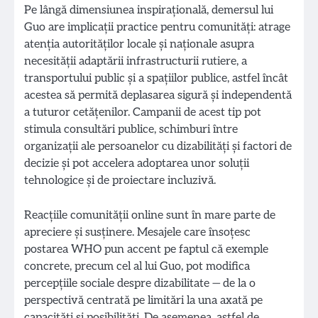
Pe lângă dimensiunea inspirațională, demersul lui
Guo are implicații practice pentru comunități: atrage
atenția autorităților locale și naționale asupra
necesității adaptării infrastructurii rutiere, a
transportului public și a spațiilor publice, astfel încât
acestea să permită deplasarea sigură și independentă
a tuturor cetățenilor. Campanii de acest tip pot
stimula consultări publice, schimburi între
organizații ale persoanelor cu dizabilități și factori de
decizie și pot accelera adoptarea unor soluții
tehnologice și de proiectare incluzivă.
Reacțiile comunității online sunt în mare parte de
apreciere și susținere. Mesajele care însoțesc
postarea WHO pun accent pe faptul că exemple
concrete, precum cel al lui Guo, pot modifica
percepțiile sociale despre dizabilitate — de la o
perspectivă centrată pe limitări la una axată pe
capacități și posibilități. De asemenea, astfel de