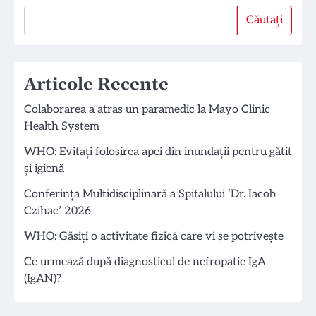
Căutați
Căutați
Articole Recente
Colaborarea a atras un paramedic la Mayo Clinic
Health System
WHO: Evitați folosirea apei din inundații pentru gătit
și igienă
Conferința Multidisciplinară a Spitalului ‘Dr. Iacob
Czihac’ 2026
WHO: Găsiți o activitate fizică care vi se potrivește
Ce urmează după diagnosticul de nefropatie IgA
(IgAN)?