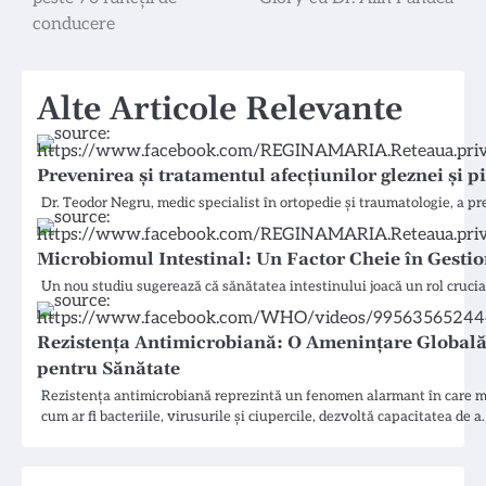
articole
conducere
Alte Articole Relevante
Prevenirea și tratamentul afecțiunilor gleznei și p
Dr. Teodor Negru, medic specialist în ortopedie și traumatologie, a p
Microbiomul Intestinal: Un Factor Cheie în Gest
Un nou studiu sugerează că sănătatea intestinului joacă un rol cruc
Rezistența Antimicrobiană: O Amenințare Global
pentru Sănătate
Rezistența antimicrobiană reprezintă un fenomen alarmant în care mi
cum ar fi bacteriile, virusurile și ciupercile, dezvoltă capacitatea de a