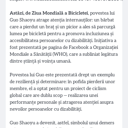
Astăzi, de Ziua Mondială a Bicicletei
, povestea lui
Guo Shaoyu atrage atenția internauților: un bărbat
care a pierdut un braț și un picior a ales să parcurgă
lumea pe bicicletă pentru a promova incluziunea și
accesibilitatea persoanelor cu dizabilități. Inițiativa a
fost prezentată pe pagina de Facebook a Organizației
Mondiale a Sănătății (WHO), care a subliniat legătura
dintre știință și voința umană.
Povestea lui Guo este prezentată drept un exemplu
de reziliență și determinare: în pofida pierderii unor
membre, el a optat pentru un proiect de ciclism
global care are dublu scop — realizarea unei
performanțe personale și atragerea atenției asupra
nevoilor persoanelor cu dizabilități.
Guo Shaoyu a devenit, astfel, simbolul unui demers