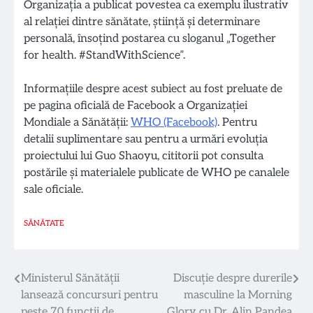
Organizația a publicat povestea ca exemplu ilustrativ
al relației dintre sănătate, știință și determinare
personală, însoțind postarea cu sloganul „Together
for health. #StandWithScience”.
Informațiile despre acest subiect au fost preluate de
pe pagina oficială de Facebook a Organizației
Mondiale a Sănătății:
WHO (Facebook)
. Pentru
detalii suplimentare sau pentru a urmări evoluția
proiectului lui Guo Shaoyu, cititorii pot consulta
postările și materialele publicate de WHO pe canalele
sale oficiale.
SĂNĂTATE
Navigare
Ministerul Sănătății
Discuție despre durerile
lansează concursuri pentru
masculine la Morning
în
peste 70 funcții de
Glory cu Dr. Alin Pandea