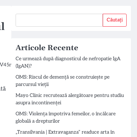
Căutați
Căutați
l
Articole Recente
Ce urmează după diagnosticul de nefropatie IgA
(IgAN)?
OMS: Riscul de demență se construiește pe
parcursul vieții
ată
Mayo Clinic recrutează alergătoare pentru studiu
asupra incontinenței
OMS: Violența împotriva femeilor, o încălcare
globală a drepturilor
„Transilvania | Extravaganza” readuce arta în