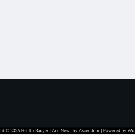
ght © 2026
Health Badger
| Ace News by
Ascendoor
| Powered by
Wor