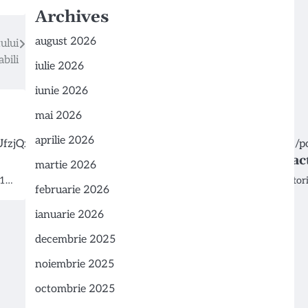
Archives
august 2026
ului
abili
iulie 2026
iunie 2026
mai 2026
aprilie 2026
Ultima Șansă de a Dubla Impactu
martie 2026
-1…
Astăzi este o zi semnificativă pentru susținător
februarie 2026
ianuarie 2026
decembrie 2025
noiembrie 2025
octombrie 2025