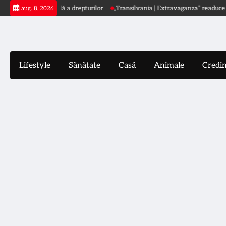
Skip
încălcare globală a drepturilor
„Transilvania | Extravaganza” readuce arta în
aug. 8, 2026
to
content
Lifestyle
Sănătate
Casă
Animale
Credi