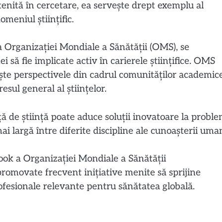
enită în cercetare, ea servește drept exemplu al
meniul științific.
a Organizației Mondiale a Sănătății (OMS), se
 să fie implicate activ în carierele științifice. OMS
ște perspectivele din cadrul comunităților academice
esul general al științelor.
ă de știință poate aduce soluții inovatoare la probl
i largă între diferite discipline ale cunoașterii uma
book a Organizației Mondiale a Sănătății
promovate frecvent inițiative menite să sprijine
rofesionale relevante pentru sănătatea globală.