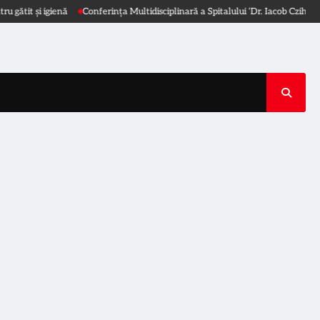
onferința Multidisciplinară a Spitalului ‘Dr. Iacob Czihac’ 2026
WHO: Găsiți o