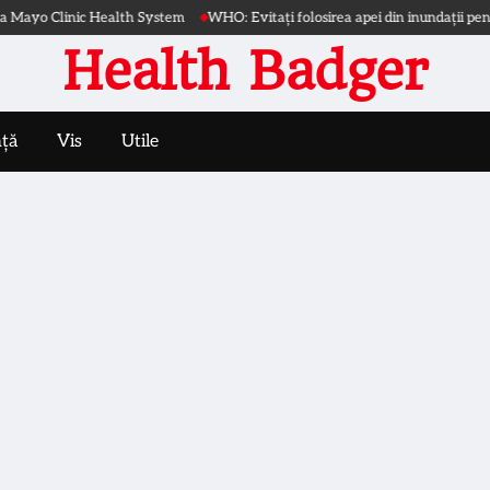
h System
WHO: Evitați folosirea apei din inundații pentru gătit și igienă
C
Health Badger
nță
Vis
Utile