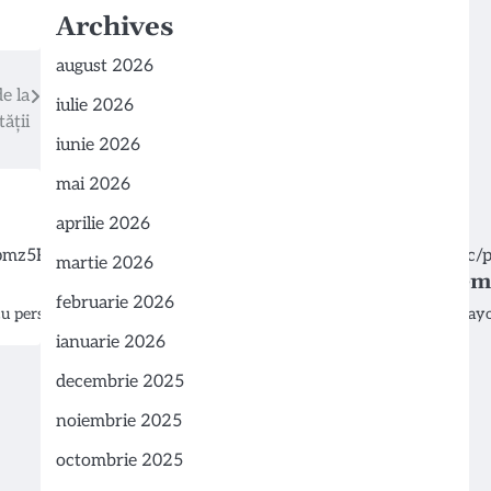
Archives
august 2026
e la
iulie 2026
ății
iunie 2026
mai 2026
aprilie 2026
martie 2026
Samuel Ubanyionwu: Un Exemplu
februarie 2026
 cu persoane…
Samuel Ubanyionwu s-a alăturat echipei Mayo C
ianuarie 2026
decembrie 2025
noiembrie 2025
octombrie 2025