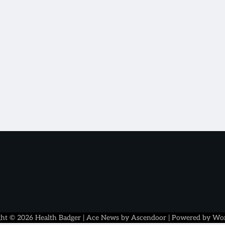
ght © 2026
Health Badger
| Ace News by
Ascendoor
| Powered by
Wor