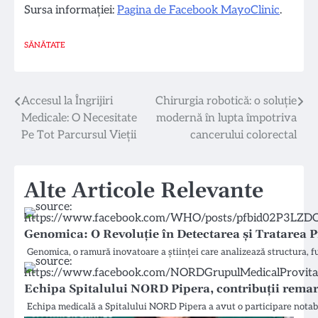
Sursa informației:
Pagina de Facebook MayoClinic
.
SĂNĂTATE
Navigare
Accesul la Îngrijiri
Chirurgia robotică: o soluție
Medicale: O Necesitate
modernă în lupta împotriva
în
Pe Tot Parcursul Vieții
cancerului colorectal
articole
Alte Articole Relevante
Genomica: O Revoluție în Detectarea și Tratarea 
Genomica, o ramură inovatoare a științei care analizează structura, 
Echipa Spitalului NORD Pipera, contribuții rema
Echipa medicală a Spitalului NORD Pipera a avut o participare nota