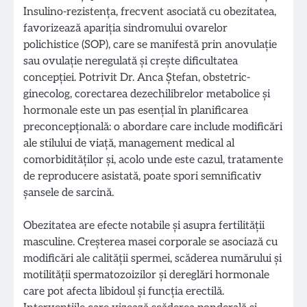
Insulino-rezistența, frecvent asociată cu obezitatea,
favorizează apariția sindromului ovarelor
polichistice (SOP), care se manifestă prin anovulație
sau ovulație neregulată și crește dificultatea
concepției. Potrivit Dr. Anca Ștefan, obstetric-
ginecolog, corectarea dezechilibrelor metabolice și
hormonale este un pas esențial în planificarea
preconcepțională: o abordare care include modificări
ale stilului de viață, management medical al
comorbidităților și, acolo unde este cazul, tratamente
de reproducere asistată, poate spori semnificativ
șansele de sarcină.
Obezitatea are efecte notabile și asupra fertilității
masculine. Creșterea masei corporale se asociază cu
modificări ale calității spermei, scăderea numărului și
motilității spermatozoizilor și dereglări hormonale
care pot afecta libidoul și funcția erectilă.