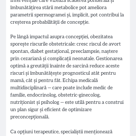
Intervențiile care vizează scăderea ponderală și
îmbunătățirea stării metabolice pot ameliora
parametrii spermogramei și, implicit, pot contribui la
creșterea probabilității de concepție.
Pe lângă impactul asupra concepției, obezitatea
sporește riscurile obstetricale: cresc riscul de avort
spontan, diabet gestațional, preeclampsie, naștere
prin cezariană și complicații neonatale. Gestionarea
optimă a greutății înainte de sarcină reduce aceste
riscuri și îmbunătățește prognosticul atât pentru
mamă, cât și pentru făt. Echipa medicală
multidisciplinară — care poate include medic de
familie, endocrinolog, obstetric-ginecolog,
nutriționist și psiholog — este utilă pentru a construi
un plan sigur și eficient de optimizare
preconcepțională.
Ca opțiuni terapeutice, specialiștii menționează