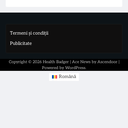
Termeni și condiții
Publicitate
Copyright © 2026
Health Badger
| Ace News by
Ascendoor
|
Powered by
WordPress
.
Română