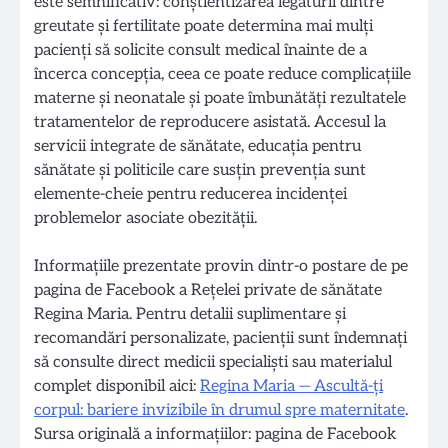
este semnificativ: conștientizarea legăturii dintre
greutate și fertilitate poate determina mai mulți
pacienți să solicite consult medical înainte de a
încerca concepția, ceea ce poate reduce complicațiile
materne și neonatale și poate îmbunătăți rezultatele
tratamentelor de reproducere asistată. Accesul la
servicii integrate de sănătate, educația pentru
sănătate și politicile care susțin prevenția sunt
elemente-cheie pentru reducerea incidenței
problemelor asociate obezității.
Informațiile prezentate provin dintr-o postare de pe
pagina de Facebook a Rețelei private de sănătate
Regina Maria. Pentru detalii suplimentare și
recomandări personalizate, pacienții sunt îndemnați
să consulte direct medicii specialiști sau materialul
complet disponibil aici:
Regina Maria — Ascultă-ți
corpul: bariere invizibile în drumul spre maternitate
.
Sursa originală a informațiilor: pagina de Facebook