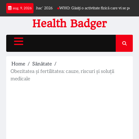
Skip
i ‘Dr. Iacob Czihac’ 2026
WHO: Găsiți o activitate fizică care vi se potrivește
aug. 9, 2026
to
content
Health Badger
Home
Sănătate
Obezitatea și fertilitatea: cauze, riscuri și soluții
medicale