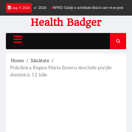
Skip
Dr. Iacob Czihac’ 2026
WHO: Găsiți o activitate fizică care vi se potrivește
Ce 
aug. 9, 2026
to
content
Health Badger
Home
Sănătate
Policlinica Regina Maria Enescu deschide porțile
duminică, 12 iulie