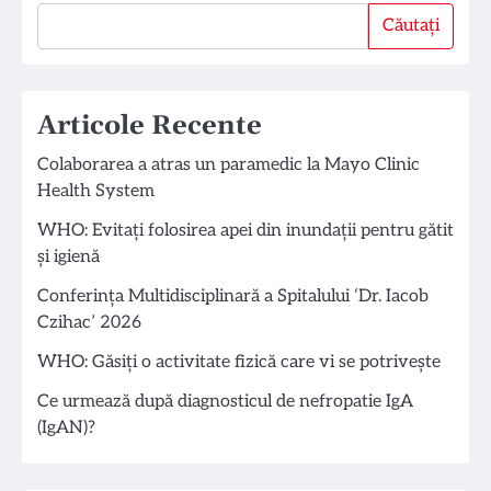
Căutați
Căutați
Articole Recente
Colaborarea a atras un paramedic la Mayo Clinic
Health System
WHO: Evitați folosirea apei din inundații pentru gătit
și igienă
Conferința Multidisciplinară a Spitalului ‘Dr. Iacob
Czihac’ 2026
WHO: Găsiți o activitate fizică care vi se potrivește
Ce urmează după diagnosticul de nefropatie IgA
(IgAN)?