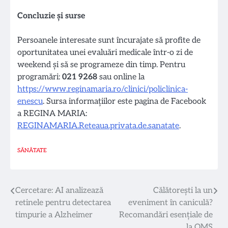
Concluzie și surse
Persoanele interesate sunt încurajate să profite de
oportunitatea unei evaluări medicale într-o zi de
weekend și să se programeze din timp. Pentru
programări:
021 9268
sau online la
https://www.reginamaria.ro/clinici/policlinica-
enescu
. Sursa informațiilor este pagina de Facebook
a REGINA MARIA:
REGINAMARIA.Reteaua.privata.de.sanatate
.
SĂNĂTATE
Navigare
Cercetare: AI analizează
Călătorești la un
retinele pentru detectarea
eveniment în caniculă?
în
timpurie a Alzheimer
Recomandări esențiale de
la OMS