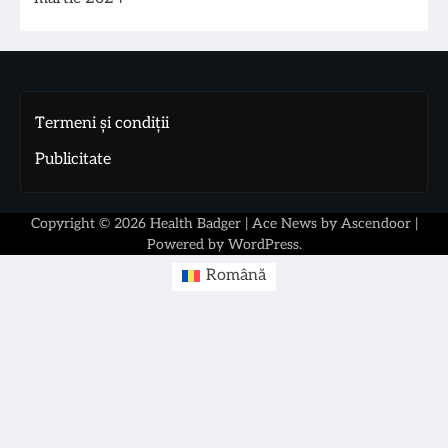
Termeni și condiții
Publicitate
Copyright © 2026
Health Badger
| Ace News by
Ascendoor
|
Powered by
WordPress
.
Română