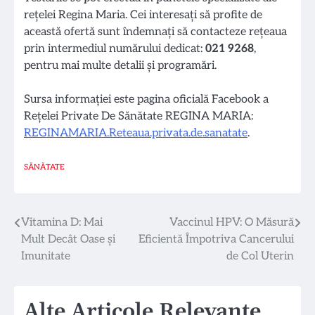
rețelei Regina Maria. Cei interesați să profite de
această ofertă sunt îndemnați să contacteze rețeaua
prin intermediul numărului dedicat:
021 9268
,
pentru mai multe detalii și programări.
Sursa informației este pagina oficială Facebook a
Rețelei Private De Sănătate REGINA MARIA:
REGINAMARIA.Reteaua.privata.de.sanatate
.
SĂNĂTATE
Navigare
Vitamina D: Mai
Vaccinul HPV: O Măsură
Mult Decât Oase și
Eficientă Împotriva Cancerului
în
Imunitate
de Col Uterin
articole
Alte Articole Relevante