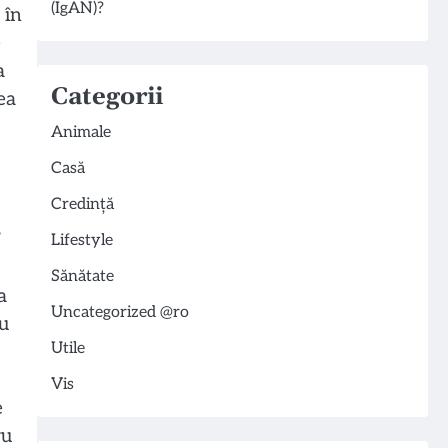
(IgAN)?
 în
e
a
Categorii
ea
Animale
Casă
Credință
”
Lifestyle
Sănătate
a
Uncategorized @ro
ru
Utile
Vis
e
ru