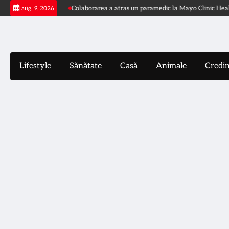
Skip
Colaborarea a atras un paramedic la Mayo Clinic Health Syst
aug. 9, 2026
to
content
Lifestyle
Sănătate
Casă
Animale
Credi