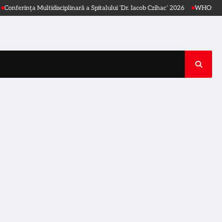
nța Multidisciplinară a Spitalului ‘Dr. Iacob Czihac’ 2026
WHO: Găsiți o activ