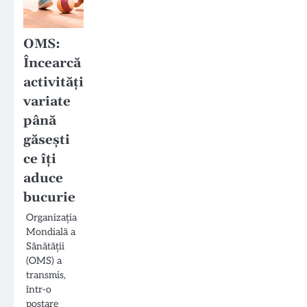
OMS:
Încearcă
activități
variate
până
găsești
ce îți
aduce
bucurie
Organizația
Mondială a
Sănătății
(OMS) a
transmis,
într-o
postare