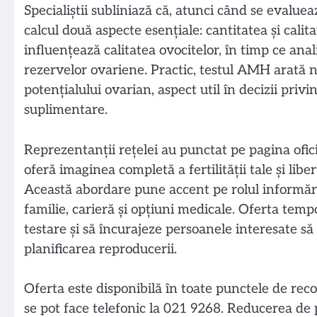
Specialiștii subliniază că, atunci când se evaluea
calcul două aspecte esențiale: cantitatea și cali
influențează calitatea ovocitelor, în timp ce an
rezervelor ovariene. Practic, testul AMH arată nu
potențialului ovarian, aspect util în decizii privi
suplimentare.
Reprezentanții rețelei au punctat pe pagina ofic
oferă imaginea completă a fertilității tale și liber
Această abordare pune accent pe rolul informări
familie, carieră și opțiuni medicale. Oferta tempo
testare și să încurajeze persoanele interesate s
planificarea reproducerii.
Oferta este disponibilă în toate punctele de recol
se pot face telefonic la 021 9268. Reducerea de 