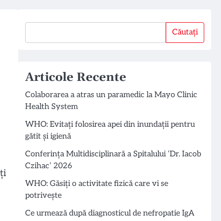
Căutați
Căutați
Articole Recente
Colaborarea a atras un paramedic la Mayo Clinic
Health System
WHO: Evitați folosirea apei din inundații pentru
gătit și igienă
Conferința Multidisciplinară a Spitalului ‘Dr. Iacob
Czihac’ 2026
ți
WHO: Găsiți o activitate fizică care vi se
potrivește
Ce urmează după diagnosticul de nefropatie IgA