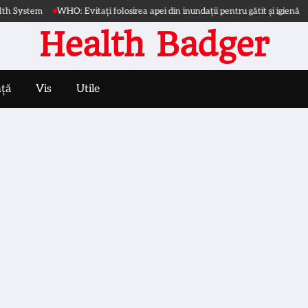
em
WHO: Evitați folosirea apei din inundații pentru gătit și igienă
Conferi
Health Badger
nță
Vis
Utile