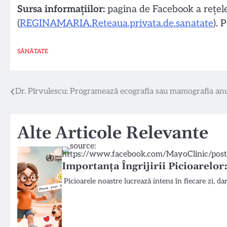
Sursa informațiilor:
pagina de Facebook a rețel
(
REGINAMARIA.Reteaua.privata.de.sanatate
). 
SĂNĂTATE
Navigare
Dr. Pîrvulescu: Programează ecografia sau mamografia an
în
Alte Articole Relevante
articole
Importanța Îngrijirii Picioarelo
Picioarele noastre lucrează intens în fiecare zi, d