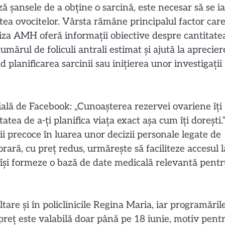
ză șansele de a obține o sarcină, este necesar să se ia
tatea ovocitelor. Vârsta rămâne principalul factor car
aliza AMH oferă informații obiective despre cantitate
mărul de foliculi antrali estimat și ajută la aprecier
nd planificarea sarcinii sau inițierea unor investigații
ială de Facebook: „Cunoașterea rezervei ovariene îți
tatea de a-ți planifica viața exact așa cum îți dorești.
i precoce în luarea unor decizii personale legate de
rară, cu preț redus, urmărește să faciliteze accesul l
ă își formeze o bază de date medicală relevantă pent
tare și în policlinicile Regina Maria, iar programăril
preț este valabilă doar până pe 18 iunie, motiv pent