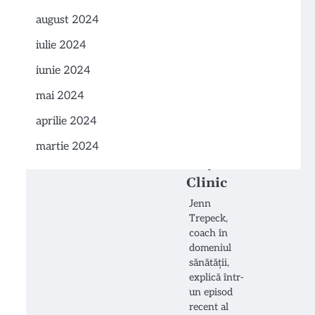
august 2024
Sfaturi
iulie 2024
practice
iunie 2024
pentru
mai 2024
obiceiuri
aprilie 2024
sănătoase
de la
martie 2024
Mayo
Clinic
Jenn
Trepeck,
coach în
domeniul
sănătății,
explică într-
un episod
recent al