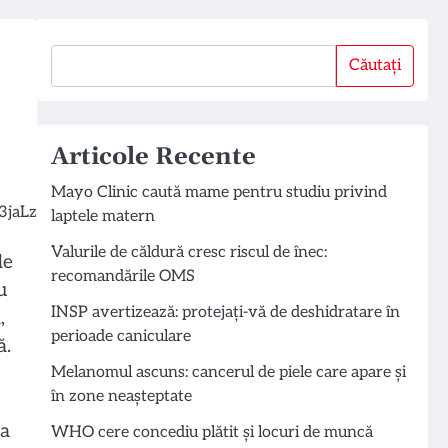
Căutați
Căutați
Articole Recente
Mayo Clinic caută mame pentru studiu privind
laptele matern
Valurile de căldură cresc riscul de înec:
de
recomandările OMS
u
INSP avertizează: protejați-vă de deshidratare în
,
perioade caniculare
ă.
Melanomul ascuns: cancerul de piele care apare și
în zone neașteptate
la
WHO cere concediu plătit și locuri de muncă