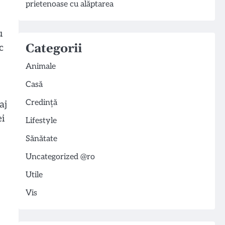
prietenoase cu alăptarea
u
Categorii
c
Animale
Casă
Credință
aj
ei
Lifestyle
Sănătate
Uncategorized @ro
Utile
Vis