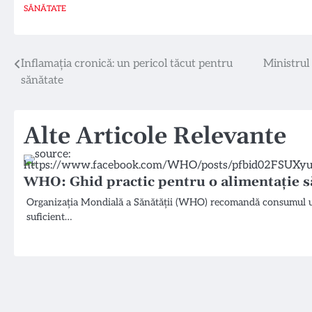
SĂNĂTATE
Navigare
Inflamația cronică: un pericol tăcut pentru
Ministrul
sănătate
în
articole
Alte Articole Relevante
WHO: Ghid practic pentru o alimentație să
Organizația Mondială a Sănătății (WHO) recomandă consumul une
suficient…