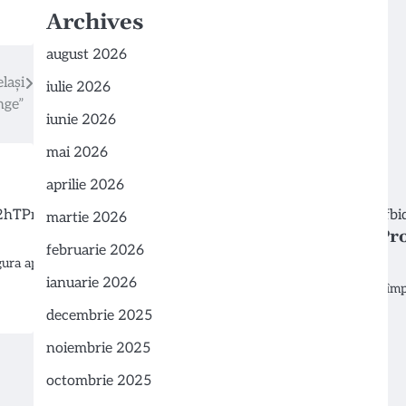
Archives
august 2026
lași
iulie 2026
nge”
iunie 2026
mai 2026
aprilie 2026
martie 2026
Importanța Prezervativelor în Prot
februarie 2026
Transmisibile
ura aportul
ianuarie 2026
Prezervativele sunt esențiale pentru protejarea împot
gonoree, chlamydia și…
decembrie 2025
noiembrie 2025
octombrie 2025