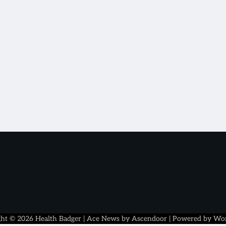
ght © 2026
Health Badger
| Ace News by
Ascendoor
| Powered by
Wor