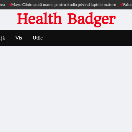
ayo Clinic caută mame pentru studiu privind laptele matern
Valurile de c
Health Badger
nță
Vis
Utile