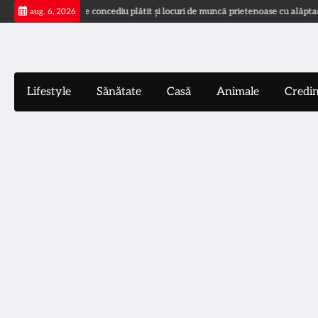
Skip
WHO cere concediu plătit și locuri de muncă prietenoase cu alăptarea
M
aug. 6, 2026
to
content
Lifestyle
Sănătate
Casă
Animale
Credi