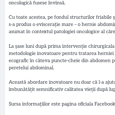
oncologică fusese învinsă.
Cu toate acestea, pe fondul structurilor friabile
s-a produs o eviscerație mare – o hernie abdomina
asumat în contextul patologiei oncologice al căre
La șase luni după prima intervenție chirurgicala 
metodologie inovatoare pentru tratarea herniei p
ecografic în câteva puncte-cheie din abdomen pen
peretelui abdominal.
Această abordare inovatoare nu doar că l-a ajuta
îmbunătățit semnificativ calitatea vieții după lu
Sursa informațiilor este pagina oficiala Faceboo