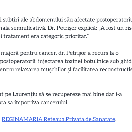
 și subțiri ale abdomenului său afectate postoperatori
la semnificativă. Dr. Petrișor explică: „A fost un ris
i tratament era categoric prioritar.”
majoră pentru cancer, dr. Petrișor a recurs la o
ostoperatorii: injectarea toxinei botulinice sub ghid
tru relaxarea mușchilor și facilitarea reconstrucți
t pe Laurențiu să se recupereze mai bine dar i-a
pta sa împotriva cancerului.
k
REGINAMARIA.Reteaua.Privata.de.Sanatate
.