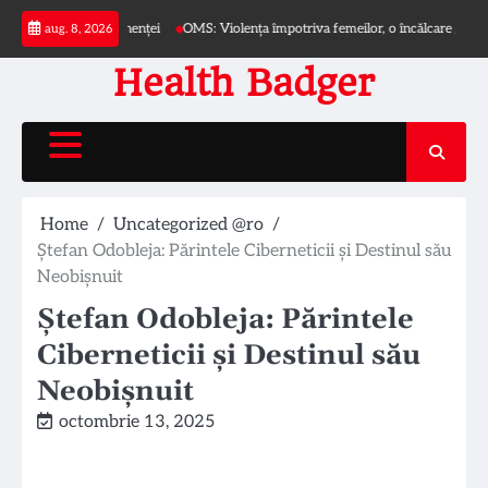
Skip
 asupra incontinenței
OMS: Violența împotriva femeilor, o încălcare globală a dr
aug. 8, 2026
to
content
Health Badger
Home
Uncategorized @ro
Ștefan Odobleja: Părintele Ciberneticii și Destinul său
Neobișnuit
Ștefan Odobleja: Părintele
Ciberneticii și Destinul său
Neobișnuit
octombrie 13, 2025