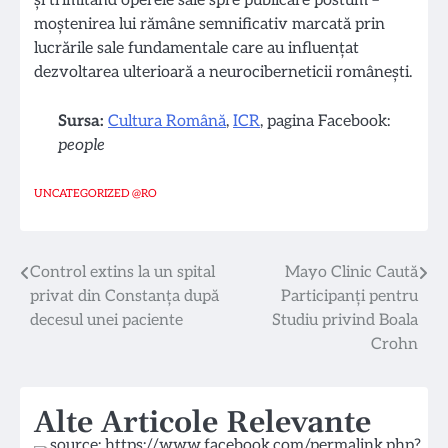
și trimitând operele sale spre publicare postum –
moștenirea lui rămâne semnificativ marcată prin
lucrările sale fundamentale care au influențat
dezvoltarea ulterioară a neurociberneticii românești.
Sursa:
Cultura Română
,
ICR
, pagina Facebook:
people
UNCATEGORIZED @RO
Navigare
Control extins la un spital
Mayo Clinic Caută
privat din Constanța după
Participanți pentru
în
decesul unei paciente
Studiu privind Boala
articole
Crohn
Alte Articole Relevante