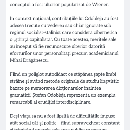
conceptul a fost ulterior popularizat de Wiener.
În context național, contribuțiile lui Odobleja au fost
adesea trecute cu vederea sau chiar ignorate sub
regimul socialist-stalinist care considera cibernetica
o „știință capitalistă”. Cu toate acestea, meritele sale
au început să fie recunoscute ulterior datorită
eforturilor unor personalități precum academicianul
Mihai Drăgănescu.
Fiind un poliglot autodidact ce stâpânea șapte limbi
străine și având metode originale de studiu lingvistic
bazate pe memorarea dicționarelor înaintea
gramaticii, Ștefan Odobleja reprezenta un exemplu
remarcabil al erudiției interdisciplinare.
Deși viața sa nu a fost lipsită de dificultățile impuse
atât social cât și politic – fiind supravegheat constant