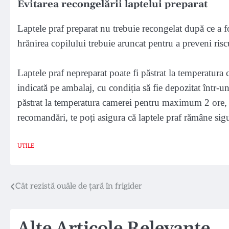
Evitarea recongelării laptelui preparat
Laptele praf preparat nu trebuie recongelat după ce a f
hrănirea copilului trebuie aruncat pentru a preveni risc
Laptele praf nepreparat poate fi păstrat la temperatura
indicată pe ambalaj, cu condiția să fie depozitat într-un
păstrat la temperatura camerei pentru maximum 2 ore, i
recomandări, te poți asigura că laptele praf rămâne sigu
UTILE
Navigare
Cât rezistă ouăle de țară în frigider
în
Alte Articole Relevante
articole