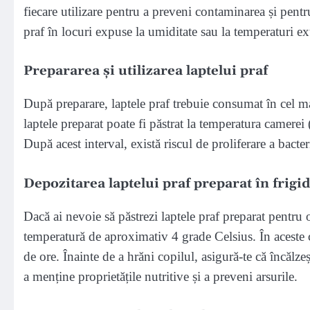
fiecare utilizare pentru a preveni contaminarea și pent
praf în locuri expuse la umiditate sau la temperaturi ex
Prepararea și utilizarea laptelui praf
După preparare, laptele praf trebuie consumat în cel m
laptele preparat poate fi păstrat la temperatura camer
După acest interval, există riscul de proliferare a bacte
Depozitarea laptelui praf preparat în frigi
Dacă ai nevoie să păstrezi laptele praf preparat pentru 
temperatură de aproximativ 4 grade Celsius. În aceste co
de ore. Înainte de a hrăni copilul, asigură-te că încălzeș
a menține proprietățile nutritive și a preveni arsurile.