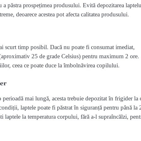
ru a păstra prospețimea produsului. Evită depozitarea laptelu
treme, deoarece acestea pot afecta calitatea produsului.
ai scurt timp posibil. Dacă nu poate fi consumat imediat,
ei (aproximativ 25 de grade Celsius) pentru maximum 2 ore.
riilor, ceea ce poate duce la îmbolnăvirea copilului.
der
o perioadă mai lungă, acesta trebuie depozitat în frigider la 
ndiții, laptele poate fi păstrat în siguranță pentru până la 
ti laptele la temperatura corpului, fără a-l supraîncălzi, pent