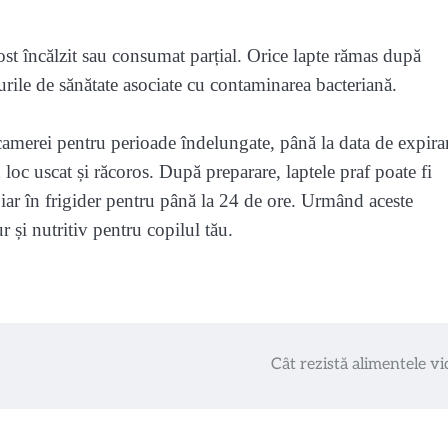
ost încălzit sau consumat parțial. Orice lapte rămas după
urile de sănătate asociate cu contaminarea bacteriană.
 camerei pentru perioade îndelungate, până la data de expira
 loc uscat și răcoros. După preparare, laptele praf poate fi
ar în frigider pentru până la 24 de ore. Urmând aceste
r și nutritiv pentru copilul tău.
Cât rezistă alimentele vi