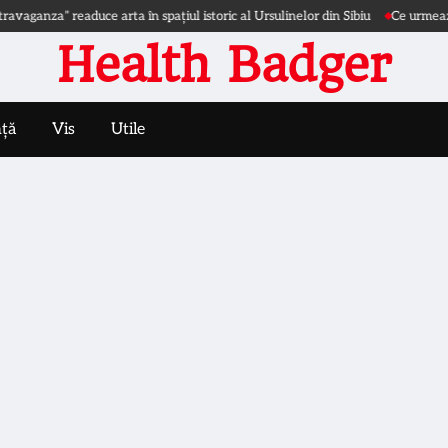
a” readuce arta în spațiul istoric al Ursulinelor din Sibiu
Ce urmează după d
Health Badger
nță
Vis
Utile