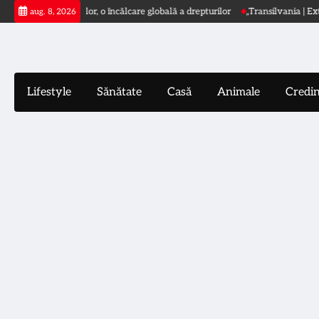
Skip
riva femeilor, o încălcare globală a drepturilor
„Transilvania | Extravaganz
aug. 8, 2026
to
content
Lifestyle
Sănătate
Casă
Animale
Credi