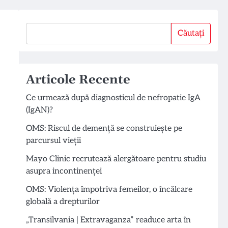
Căutați
Căutați
Articole Recente
Ce urmează după diagnosticul de nefropatie IgA
(IgAN)?
OMS: Riscul de demență se construiește pe
parcursul vieții
Mayo Clinic recrutează alergătoare pentru studiu
asupra incontinenței
OMS: Violența împotriva femeilor, o încălcare
globală a drepturilor
„Transilvania | Extravaganza” readuce arta în