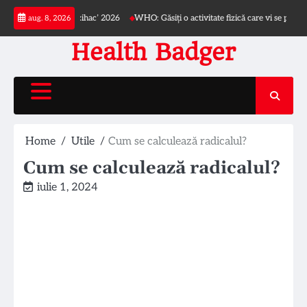
Skip
ui ‘Dr. Iacob Czihac’ 2026
WHO: Găsiți o activitate fizică care vi se potrivește
aug. 8, 2026
to
content
Health Badger
Home
Utile
Cum se calculează radicalul?
Cum se calculează radicalul?
iulie 1, 2024