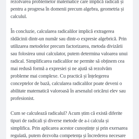
rezolvarea problemelor matematice care implică radicali și
pentru a progresa în domenii precum algebra, geometria și
calculul.
În concluzie, calcularea radicalilor implică extragerea
rădăcinii dintr-un număr sau dintr-o expresie algebrică. Prin
utilizarea metodelor precum factorizarea, metoda divizării
sau folosirea unui calculator, putem determina valoarea unui
radical. Simplificarea radicalilor ne permite să obținem cea
mai redusă formă a expresiei și ne ajută să rezolvăm
probleme mai complexe. Cu practică și înțelegerea
conceptelor de bază, calcularea radicalilor poate deveni o
abilitate matematică valoroasă în arsenalul oricărui elev sau
profesionist.
Cum se calculează radicalul? Acum știm că există diferite
tipuri de radicali și diverse metode de a-i calcula și
simplifica. Prin aplicarea acestor cunoștințe și prin exersarea
regulată, putem dezvolta competența și încrederea necesare