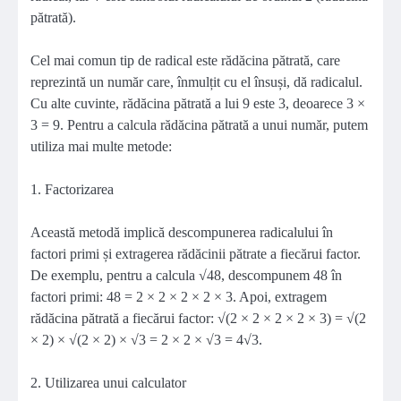
pătrată).
Cel mai comun tip de radical este rădăcina pătrată, care
reprezintă un număr care, înmulțit cu el însuși, dă radicalul.
Cu alte cuvinte, rădăcina pătrată a lui 9 este 3, deoarece 3 ×
3 = 9. Pentru a calcula rădăcina pătrată a unui număr, putem
utiliza mai multe metode:
1. Factorizarea
Această metodă implică descompunerea radicalului în
factori primi și extragerea rădăcinii pătrate a fiecărui factor.
De exemplu, pentru a calcula √48, descompunem 48 în
factori primi: 48 = 2 × 2 × 2 × 2 × 3. Apoi, extragem
rădăcina pătrată a fiecărui factor: √(2 × 2 × 2 × 2 × 3) = √(2
× 2) × √(2 × 2) × √3 = 2 × 2 × √3 = 4√3.
2. Utilizarea unui calculator