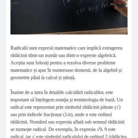
Radicalii sunt expresii matematice care implică extragerea
rădăcinii dintr-un număr sau dintr-o expresie algebrică.
Aceștia sunt folosiți pentru a rezolva diverse probleme
matematice și apar în numeroase domenii, de la algebră și
geometrie până la calcul și știință.
Înainte de a intra în detaliile calculării radicalilor, este
important să înțelegem notația și terminologia de bază. Un
radical este reprezentat prin simbolul rădăcinii pătrate (√)
sau prin indicele fracționar (1/n), unde n este ordinul
rădăcinii. Numărul sau expresia aflată sub semnul rădăcinii
se numește radical. De exemplu, în expresia √9, 9 este
radical, iar √ este simbolul radicalului de ordinul 2 (rădăcina