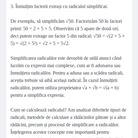
3. Înmulțim factorii extrași cu radicalul simplificat.
De exemplu, să simplificăm √50. Factorizăm 50 în factori
primi: 50 = 2 × 5 × 5. Observăm că 5 apare de două ori,
deci putem extrage un factor 5 din radical: √50 = √(2 × 5 ×
5) = √(2 × 5²) = √2 × 5 = 5√2.
Simplificarea radicalilor este deosebit de utilă atunci când
lucrăm cu expresii mai complexe, cum ar fi adunarea sau
înmulțirea radicalilor. Pentru a aduna sau a scădea radicali,
aceștia trebuie să aibă același radical. În cazul înmulțirii
radicalilor, putem utiliza proprietatea √a × √b = √(a × b)
pentru a simplifica expresia.
Cum se calculează radicalul? Am analizat diferitele tipuri de
radicali, metodele de calculare a rădăcinilor pătrate și a altor
rădăcini, precum și procesul de simplificare a radicalilor.
Înțelegerea acestor concepte este importantă pentru