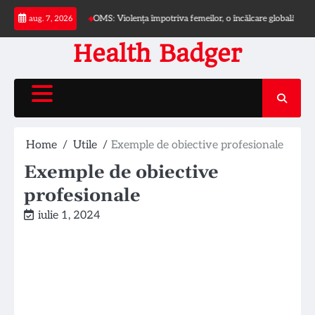
Skip
ncontinenței
OMS: Violența împotriva femeilor, o încălcare globală a drepturilor
aug. 7, 2026
to
content
Health Badger
Home
Utile
Exemple de obiective profesionale
Exemple de obiective
profesionale
iulie 1, 2024