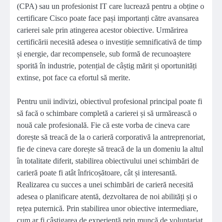
(CPA) sau un profesionist IT care lucrează pentru a obține o
certificare Cisco poate face pași importanți către avansarea
carierei sale prin atingerea acestor obiective. Urmărirea
certificării necesită adesea o investiție semnificativă de timp
și energie, dar recompensele, sub formă de recunoaștere
sporită în industrie, potențial de câștig mărit și oportunități
extinse, pot face ca efortul să merite.
Pentru unii indivizi, obiectivul profesional principal poate fi
să facă o schimbare completă a carierei și să urmărească o
nouă cale profesională. Fie că este vorba de cineva care
dorește să treacă de la o carieră corporativă la antreprenoriat,
fie de cineva care dorește să treacă de la un domeniu la altul
în totalitate diferit, stabilirea obiectivului unei schimbări de
carieră poate fi atât înfricoșătoare, cât și interesantă.
Realizarea cu succes a unei schimbări de carieră necesită
adesea o planificare atentă, dezvoltarea de noi abilități și o
rețea puternică. Prin stabilirea unor obiective intermediare,
cum ar fi câștigarea de experiență prin muncă de voluntariat