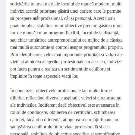
solicitările tot mai mari ale locului de muncă modern, mulți
indivizi acordă prioritate găsirii unei cariere care le permite
să prospere atât profesional, cât și personal. Acest lucru
poate implica stabilirea unor obiective precum găsirea unui
loc de muncă cu un program flexibil, lucrul de la distanță,
sau chiar urmărirea antreprenoriatului ca mijloc de a câștiga
mai multă autonomie și control asupra programului propriu.
Prin identificarea celor mai importante priorități și valori ale
vieții și alinierea alegerilor profesionale cu acestea, indivizii
pot lucra pentru a realiza un sentiment de echilibru și
împlinire în toate aspectele vieții lor.
În concluzie, obiectivele profesionale iau multe forme
diferite, reflectând diversele aspirații, valori și circumstanțe
ale indivizilor. Indiferent dacă obiectivul este avansarea în
roluri de conducere, obținerea de certificări, schimbarea
carierei, făcând o diferență, atingerea securității financiare
sau găsirea echilibrului între viața profesională și cea
personală, stabilirea de obiective specifice și semnificative