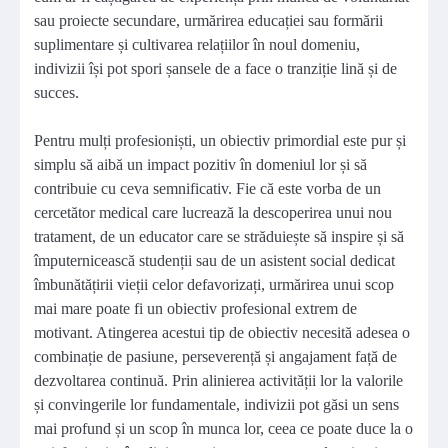
sau proiecte secundare, urmărirea educației sau formării
suplimentare și cultivarea relațiilor în noul domeniu,
indivizii își pot spori șansele de a face o tranziție lină și de
succes.
Pentru mulți profesioniști, un obiectiv primordial este pur și
simplu să aibă un impact pozitiv în domeniul lor și să
contribuie cu ceva semnificativ. Fie că este vorba de un
cercetător medical care lucrează la descoperirea unui nou
tratament, de un educator care se străduiește să inspire și să
împuternicească studenții sau de un asistent social dedicat
îmbunătățirii vieții celor defavorizați, urmărirea unui scop
mai mare poate fi un obiectiv profesional extrem de
motivant. Atingerea acestui tip de obiectiv necesită adesea o
combinație de pasiune, perseverență și angajament față de
dezvoltarea continuă. Prin alinierea activității lor la valorile
și convingerile lor fundamentale, indivizii pot găsi un sens
mai profund și un scop în munca lor, ceea ce poate duce la o