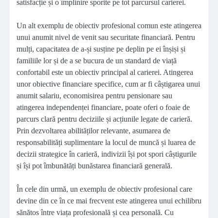
satisfacție și o împlinire sporite pe tot parcursul carierei.
Un alt exemplu de obiectiv profesional comun este atingerea
unui anumit nivel de venit sau securitate financiară. Pentru
mulți, capacitatea de a-și susține pe deplin pe ei înșiși și
familiile lor și de a se bucura de un standard de viață
confortabil este un obiectiv principal al carierei. Atingerea
unor obiective financiare specifice, cum ar fi câștigarea unui
anumit salariu, economisirea pentru pensionare sau
atingerea independenței financiare, poate oferi o foaie de
parcurs clară pentru deciziile și acțiunile legate de carieră.
Prin dezvoltarea abilităților relevante, asumarea de
responsabilități suplimentare la locul de muncă și luarea de
decizii strategice în carieră, indivizii își pot spori câștigurile
și își pot îmbunătăți bunăstarea financiară generală.
În cele din urmă, un exemplu de obiectiv profesional care
devine din ce în ce mai frecvent este atingerea unui echilibru
sănătos între viața profesională și cea personală. Cu