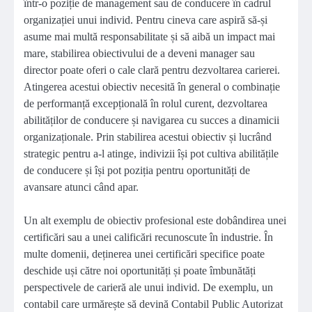
într-o poziție de management sau de conducere în cadrul
organizației unui individ. Pentru cineva care aspiră să-și
asume mai multă responsabilitate și să aibă un impact mai
mare, stabilirea obiectivului de a deveni manager sau
director poate oferi o cale clară pentru dezvoltarea carierei.
Atingerea acestui obiectiv necesită în general o combinație
de performanță excepțională în rolul curent, dezvoltarea
abilităților de conducere și navigarea cu succes a dinamicii
organizaționale. Prin stabilirea acestui obiectiv și lucrând
strategic pentru a-l atinge, indivizii își pot cultiva abilitățile
de conducere și își pot poziția pentru oportunități de
avansare atunci când apar.
Un alt exemplu de obiectiv profesional este dobândirea unei
certificări sau a unei calificări recunoscute în industrie. În
multe domenii, deținerea unei certificări specifice poate
deschide uși către noi oportunități și poate îmbunătăți
perspectivele de carieră ale unui individ. De exemplu, un
contabil care urmărește să devină Contabil Public Autorizat