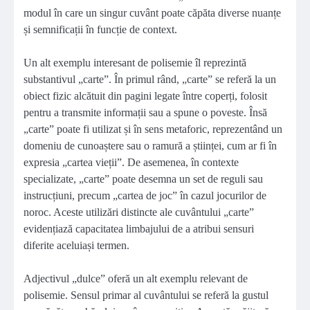
modul în care un singur cuvânt poate căpăta diverse nuanțe
și semnificații în funcție de context.
Un alt exemplu interesant de polisemie îl reprezintă
substantivul „carte”. În primul rând, „carte” se referă la un
obiect fizic alcătuit din pagini legate între coperți, folosit
pentru a transmite informații sau a spune o poveste. Însă
„carte” poate fi utilizat și în sens metaforic, reprezentând un
domeniu de cunoaștere sau o ramură a științei, cum ar fi în
expresia „cartea vieții”. De asemenea, în contexte
specializate, „carte” poate desemna un set de reguli sau
instrucțiuni, precum „cartea de joc” în cazul jocurilor de
noroc. Aceste utilizări distincte ale cuvântului „carte”
evidențiază capacitatea limbajului de a atribui sensuri
diferite aceluiași termen.
Adjectivul „dulce” oferă un alt exemplu relevant de
polisemie. Sensul primar al cuvântului se referă la gustul