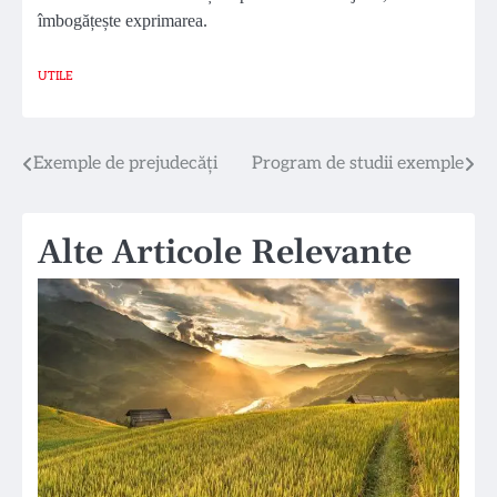
îmbogățește exprimarea.
UTILE
Navigare
Exemple de prejudecăți
Program de studii exemple
în
Alte Articole Relevante
articole