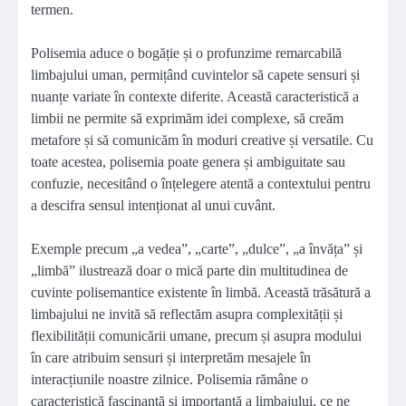
termen.
Polisemia aduce o bogăție și o profunzime remarcabilă
limbajului uman, permițând cuvintelor să capete sensuri și
nuanțe variate în contexte diferite. Această caracteristică a
limbii ne permite să exprimăm idei complexe, să creăm
metafore și să comunicăm în moduri creative și versatile. Cu
toate acestea, polisemia poate genera și ambiguitate sau
confuzie, necesitând o înțelegere atentă a contextului pentru
a descifra sensul intenționat al unui cuvânt.
Exemple precum „a vedea”, „carte”, „dulce”, „a învăța” și
„limbă” ilustrează doar o mică parte din multitudinea de
cuvinte polisemantice existente în limbă. Această trăsătură a
limbajului ne invită să reflectăm asupra complexității și
flexibilității comunicării umane, precum și asupra modului
în care atribuim sensuri și interpretăm mesajele în
interacțiunile noastre zilnice. Polisemia rămâne o
caracteristică fascinantă și importantă a limbajului, ce ne