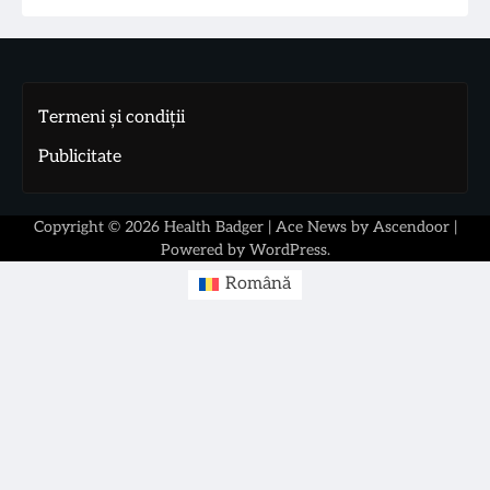
Termeni și condiții
Publicitate
Copyright © 2026
Health Badger
| Ace News by
Ascendoor
|
Powered by
WordPress
.
Română