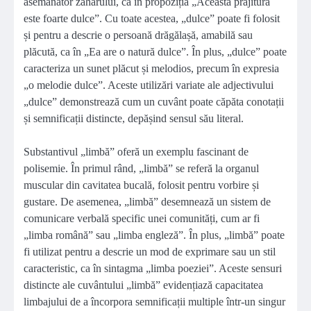
asemănător zahărului, ca în propoziția „Această prăjitură
este foarte dulce”. Cu toate acestea, „dulce” poate fi folosit
și pentru a descrie o persoană drăgălașă, amabilă sau
plăcută, ca în „Ea are o natură dulce”. În plus, „dulce” poate
caracteriza un sunet plăcut și melodios, precum în expresia
„o melodie dulce”. Aceste utilizări variate ale adjectivului
„dulce” demonstrează cum un cuvânt poate căpăta conotații
și semnificații distincte, depășind sensul său literal.
Substantivul „limbă” oferă un exemplu fascinant de
polisemie. În primul rând, „limbă” se referă la organul
muscular din cavitatea bucală, folosit pentru vorbire și
gustare. De asemenea, „limbă” desemnează un sistem de
comunicare verbală specific unei comunități, cum ar fi
„limba română” sau „limba engleză”. În plus, „limbă” poate
fi utilizat pentru a descrie un mod de exprimare sau un stil
caracteristic, ca în sintagma „limba poeziei”. Aceste sensuri
distincte ale cuvântului „limbă” evidențiază capacitatea
limbajului de a încorpora semnificații multiple într-un singur