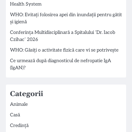
Health System
WHO: Evitați folosirea apei din inundații pentru gătit
și igienă
Conferința Multidisciplinară a Spitalului ‘Dr. Iacob
Czihac’ 2026
WHO: Găsiți o activitate fizică care vi se potrivește
Ce urmează după diagnosticul de nefropatie IgA
(IgAN)?
Categorii
Animale
Casă
Credință