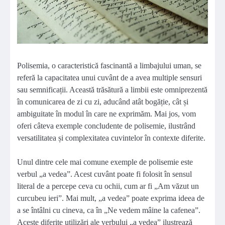
Polisemia, o caracteristică fascinantă a limbajului uman, se
referă la capacitatea unui cuvânt de a avea multiple sensuri
sau semnificații. Această trăsătură a limbii este omniprezentă
în comunicarea de zi cu zi, aducând atât bogăție, cât și
ambiguitate în modul în care ne exprimăm. Mai jos, vom
oferi câteva exemple concludente de polisemie, ilustrând
versatilitatea și complexitatea cuvintelor în contexte diferite.
Unul dintre cele mai comune exemple de polisemie este
verbul „a vedea”. Acest cuvânt poate fi folosit în sensul
literal de a percepe ceva cu ochii, cum ar fi „Am văzut un
curcubeu ieri”. Mai mult, „a vedea” poate exprima ideea de
a se întâlni cu cineva, ca în „Ne vedem mâine la cafenea”.
Aceste diferite utilizări ale verbului „a vedea” ilustrează