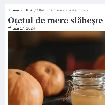
Home
Utile
Oțetul de mere slăbește inima?
Oțetul de mere slăbește
mai 17, 2024