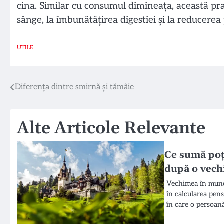
cina. Similar cu consumul dimineața, această pra
sânge, la îmbunătățirea digestiei și la reducere
UTILE
Navigare
Diferența dintre smirnă și tămâie
în
Alte Articole Relevante
articole
Ce sumă poț
după o vech
Vechimea în munc
în calcularea pen
în care o persoană