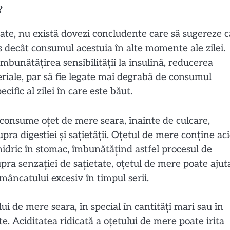
?
ate, nu există dovezi concludente care să sugereze c
 decât consumul acestuia în alte momente ale zilei.
îmbunătățirea sensibilității la insulină, reducerea
teriale, par să fie legate mai degrabă de consumul
ific al zilei în care este băut.
 consume oțet de mere seara, înainte de culcare,
pra digestiei și sațietății. Oțetul de mere conține ac
hidric în stomac, îmbunătățind astfel procesul de
pra senzației de sațietate, oțetul de mere poate ajut
mâncatului excesiv în timpul serii.
ui de mere seara, în special în cantități mari sau în
e. Aciditatea ridicată a oțetului de mere poate irita