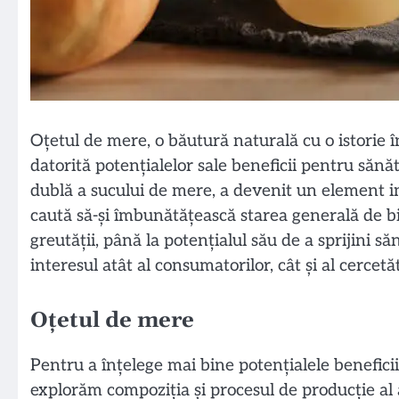
Oțetul de mere, o băutură naturală cu o istorie î
datorită potențialelor sale beneficii pentru sănă
dublă a sucului de mere, a devenit un element i
caută să-și îmbunătățească starea generală de bin
greutății, până la potențialul său de a sprijini s
interesul atât al consumatorilor, cât și al cercetăt
Oțetul de mere
Pentru a înțelege mai bine potențialele beneficii
explorăm compoziția și procesul de producție al 