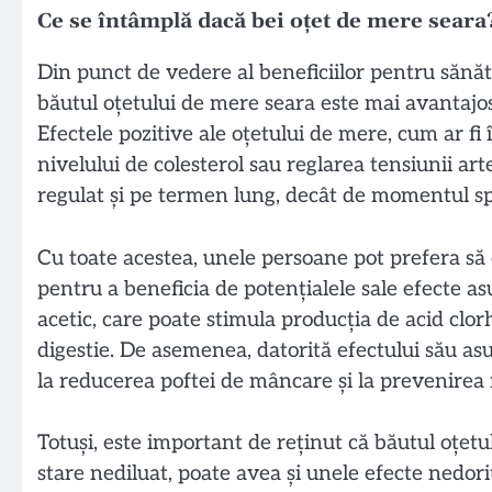
Ce se întâmplă dacă bei oțet de mere seara
Din punct de vedere al beneficiilor pentru sănăt
băutul oțetului de mere seara este mai avantajos
Efectele pozitive ale oțetului de mere, cum ar fi 
nivelului de colesterol sau reglarea tensiunii ar
regulat și pe termen lung, decât de momentul spec
Cu toate acestea, unele persoane pot prefera să
pentru a beneficia de potențialele sale efecte asu
acetic, care poate stimula producția de acid clor
digestie. De asemenea, datorită efectului său asu
la reducerea poftei de mâncare și la prevenirea 
Totuși, este important de reținut că băutul oțetul
stare nediluat, poate avea și unele efecte nedorit