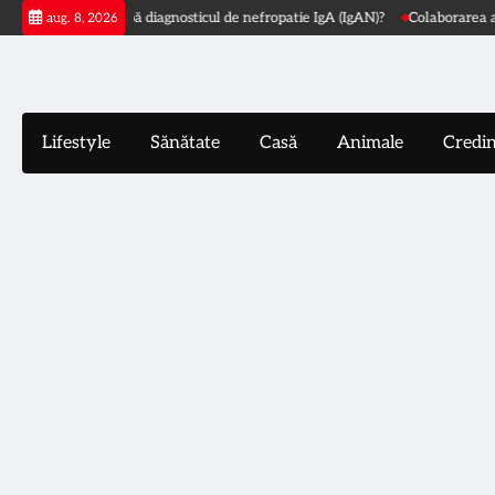
Skip
ează după diagnosticul de nefropatie IgA (IgAN)?
Colaborarea a atras un p
aug. 8, 2026
to
content
Lifestyle
Sănătate
Casă
Animale
Credi