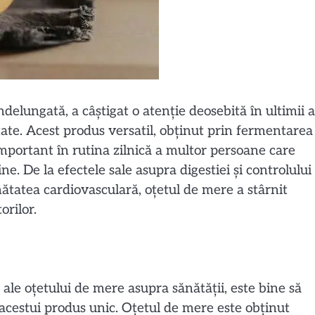
ndelungată, a câștigat o atenție deosebită în ultimii 
tate. Acest produs versatil, obținut prin fermentarea
mportant în rutina zilnică a multor persoane care
e. De la efectele sale asupra digestiei și controlului
ănătatea cardiovasculară, oțetul de mere a stârnit
orilor.
 ale oțetului de mere asupra sănătății, este bine să
acestui produs unic. Oțetul de mere este obținut