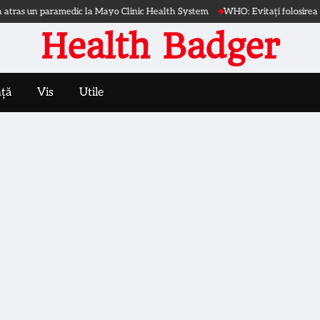
aramedic la Mayo Clinic Health System
WHO: Evitați folosirea apei din inund
Health Badger
nță
Vis
Utile