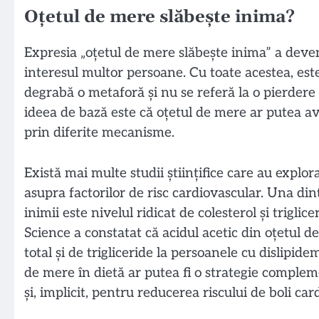
Oțetul de mere slăbește inima?
Expresia „oțetul de mere slăbește inima” a deveni
interesul multor persoane. Cu toate acestea, est
degrabă o metaforă și nu se referă la o pierdere
ideea de bază este că oțetul de mere ar putea av
prin diferite mecanisme.
Există mai multe studii științifice care au explor
asupra factorilor de risc cardiovascular. Una di
inimii este nivelul ridicat de colesterol și trigli
Science a constatat că acidul acetic din oțetul d
total și de trigliceride la persoanele cu dislipid
de mere în dietă ar putea fi o strategie complem
și, implicit, pentru reducerea riscului de boli car