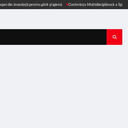
ații pentru gătit și igienă
Conferința Multidisciplinară a Spitalului ‘Dr. Iac