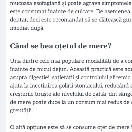
mucoasa esofagiană și poate agrava simptomele d
este consumat înainte de culcare. De asemenea, 
dentar, deci este recomandat să se clătească gur
imediat după.
Când se bea oțetul de mere?
Una dintre cele mai populare modalități de a co
înainte de micul dejun. Această practică este a
asupra digestiei, sațietății și controlului glice
ajuta la încetinirea golirii stomacului, reducând
creșterile bruște ale nivelului de zahăr din sân
de mere poate duce la un consum mai redus de cal
greutății.
O altă opțiune este să se consume oțet de mere î