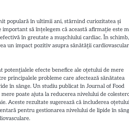
t populară în ultimii ani, stârnind curiozitatea și
e important să înțelegem că această afirmație este m
 efectivă în greutate a mușchiului cardiac. În schimb,
ea un impact pozitiv asupra sănătății cardiovascular
at potențialele efecte benefice ale oțetului de mere
ntre principalele probleme care afectează sănătatea
ceride în sânge. Un studiu publicat în Journal of Food
e mere poate ajuta la reducerea nivelului de colestero
emie. Aceste rezultate sugerează că includerea oțetulu
entară pentru gestionarea nivelului de lipide în sân
diovasculare.