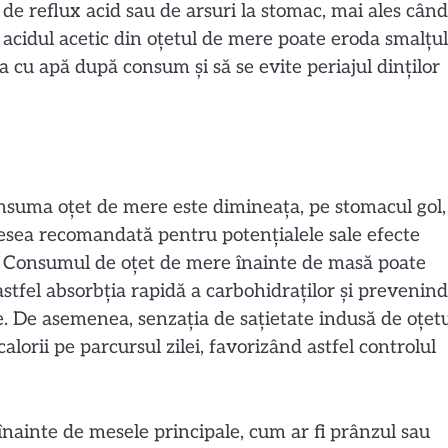
e reflux acid sau de arsuri la stomac, mai ales când
acidul acetic din oțetul de mere poate eroda smalțul
a cu apă după consum și să se evite periajul dinților
nsuma oțet de mere este dimineața, pe stomacul gol,
desea recomandată pentru potențialele sale efecte
mic. Consumul de oțet de mere înainte de masă poate
 astfel absorbția rapidă a carbohidraților și prevenind
ge. De asemenea, senzația de sațietate indusă de oțet
orii pe parcursul zilei, favorizând astfel controlul
nainte de mesele principale, cum ar fi prânzul sau