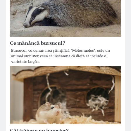
Ce mănâncă bursucul?
Bursucul, cu denumirea științifică *Meles meles*, este un
animal omnivor, ceea ce înseamnă că dieta sa include o
varietate largă…
Cât trăiește un hamster?