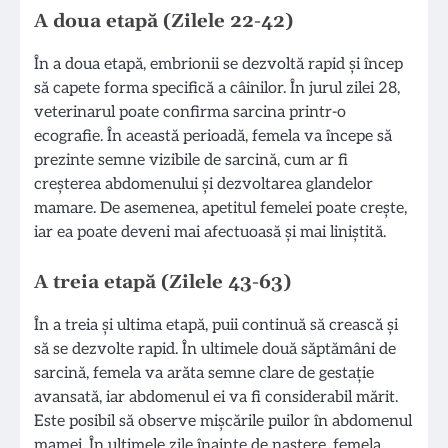
A doua etapă (Zilele 22-42)
În a doua etapă, embrionii se dezvoltă rapid și încep
să capete forma specifică a câinilor. În jurul zilei 28,
veterinarul poate confirma sarcina printr-o
ecografie. În această perioadă, femela va începe să
prezinte semne vizibile de sarcină, cum ar fi
creșterea abdomenului și dezvoltarea glandelor
mamare. De asemenea, apetitul femelei poate crește,
iar ea poate deveni mai afectuoasă și mai liniștită.
A treia etapă (Zilele 43-63)
În a treia și ultima etapă, puii continuă să crească și
să se dezvolte rapid. În ultimele două săptămâni de
sarcină, femela va arăta semne clare de gestație
avansată, iar abdomenul ei va fi considerabil mărit.
Este posibil să observe mișcările puilor în abdomenul
mamei. În ultimele zile înainte de naștere, femela