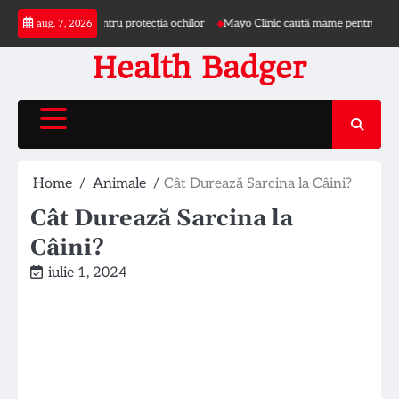
Skip
 și pălărie pentru protecția ochilor
Mayo Clinic caută mame pentru studiu privin
aug. 7, 2026
to
content
Health Badger
Home
Animale
Cât Durează Sarcina la Câini?
Cât Durează Sarcina la
Câini?
iulie 1, 2024