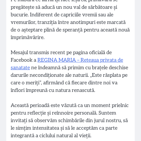
pregătește să aducă un nou val de sărbătoare și
bucurie. Indiferent de capriciile vremii sau ale
vremurilor, tranziția între anotimpuri este marcată
de o așteptare plină de speranță pentru această nouă
împrimăvărire.
Mesajul transmis recent pe pagina oficială de
Facebook a
REGINA MARIA – Reteaua privata de
sanatate
ne îndeamnă să primim cu brațele deschise
darurile necondiționate ale naturii. „Este răsplata pe
care o meriți”, afirmând că fiecare dintre noi va
înflori împreună cu natura renascutã.
Această perioadã este văzutã ca un moment prielnic
pentru reflecție și reînnoire personalã. Suntem
invitați sã observăm schimbările din jurul nostru, sã
le simțim intensitatea și sã le acceptăm ca parte
integrantǎ a ciclului natural al vieții.