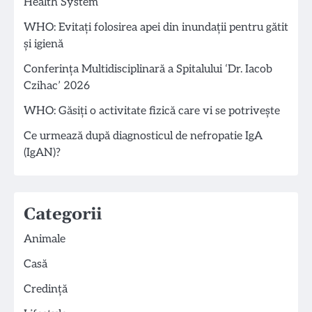
Health System
WHO: Evitați folosirea apei din inundații pentru gătit
și igienă
Conferința Multidisciplinară a Spitalului ‘Dr. Iacob
Czihac’ 2026
WHO: Găsiți o activitate fizică care vi se potrivește
Ce urmează după diagnosticul de nefropatie IgA
(IgAN)?
Categorii
Animale
Casă
Credință