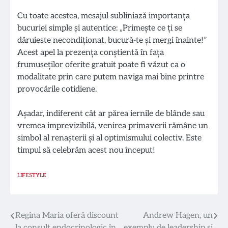
Cu toate acestea, mesajul subliniazǎ importanța
bucuriei simple și autentice: „Primește ce ți se
dăruieste necondiționat, bucurǎ-te și mergi înainte!”
Acest apel la prezența conștientǎ în fața
frumuseților oferite gratuit poate fi văzut ca o
modalitate prin care putem naviga mai bine printre
provocările cotidiene.
Așadar, indiferent cât ar părea iernile de blânde sau
vremea imprevizibilǎ, venirea primaverii rămâne un
simbol al renașterii și al optimismului colectiv. Este
timpul să celebrăm acest nou început!
LIFESTYLE
Navigare
Regina Maria oferă discount
Andrew Hagen, un
la consult endocrinologic în
exemplu de leadership și