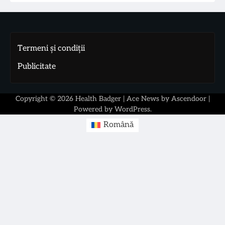
Termeni și condiții
Publicitate
Copyright © 2026
Health Badger
| Ace News by
Ascendoor
|
Powered by
WordPress
.
Română