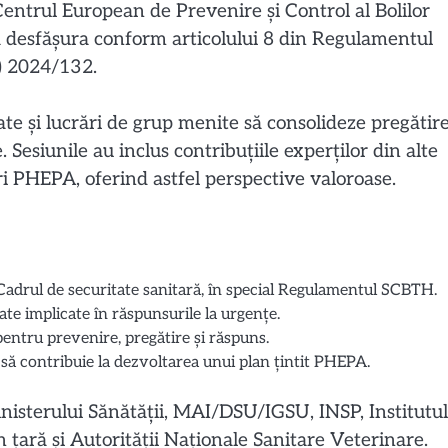
entrul European de Prevenire și Control al Bolilor
a desfășura conform articolului 8 din Regulamentul
) 2024/132.
urate și lucrări de grup menite să consolideze pregătir
e. Sesiunile au inclus contribuțiile experților din alte
i PHEPA, oferind astfel perspective valoroase.
Cadrul de securitate sanitară, în special Regulamentul SCBTH.
ate implicate în răspunsurile la urgențe.
entru prevenire, pregătire și răspuns.
e să contribuie la dezvoltarea unui plan țintit PHEPA.
nisterului Sănătății, MAI/DSU/IGSU, INSP, Institutul
 țară și Autorității Naționale Sanitare Veterinare.