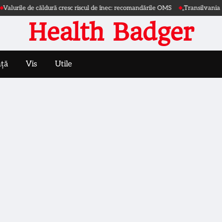
urile de căldură cresc riscul de înec: recomandările OMS
„Transilvania | Ext
Health Badger
nță
Vis
Utile