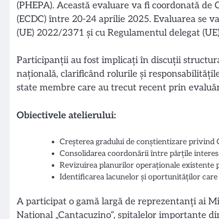
(PHEPA). Această evaluare va fi coordonată de C
(ECDC) între 20-24 aprilie 2025. Evaluarea se v
(UE) 2022/2371 și cu Regulamentul delegat (UE
Participanții au fost implicați în discuții struct
națională, clarificând rolurile și responsabilitățil
state membre care au trecut recent prin evaluăr
Obiectivele atelierului:
Creșterea gradului de conștientizare privind 
Consolidarea coordonării între părțile interes
Revizuirea planurilor operaționale existente p
Identificarea lacunelor și oportunităților car
A participat o gamă largă de reprezentanți ai Mi
Național „Cantacuzino”, spitalelor importante din