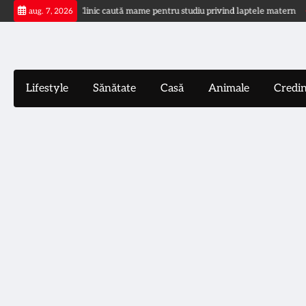
Skip
chilor
Mayo Clinic caută mame pentru studiu privind laptele matern
Val
aug. 7, 2026
to
content
Lifestyle
Sănătate
Casă
Animale
Credi