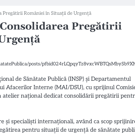
 Pregătirii României în Situații de Urgență
 Consolidarea Pregătirii
 Urgență
țional de Sănătate Publică (INSP) și Departamentul
ui Afacerilor Interne (MAI/DSU), cu sprijinul Comisi
atelier național dedicat consolidării pregătirii pent
 și specialiști internaționali, având ca scop sprijini
egătirea pentru situații de urgență de sănătate publ