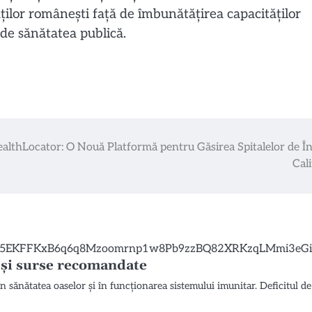
ilor românești față de îmbunătățirea capacităților
e de sănătatea publică.
althLocator: O Nouă Platformă pentru Găsirea Spitalelor de În
Cali
t și surse recomandate
 în sănătatea oaselor și în funcționarea sistemului imunitar. Deficitul 