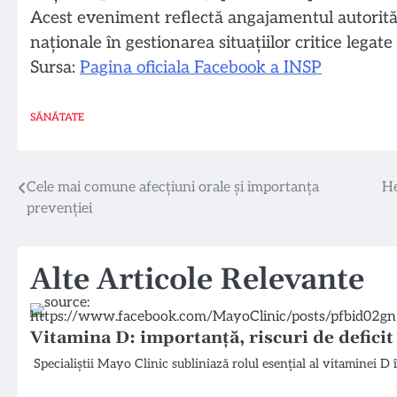
Acest eveniment reflectă angajamentul autorităț
naționale în gestionarea situațiilor critice legat
Sursa:
Pagina oficiala Facebook a INSP
SĂNĂTATE
Navigare
Cele mai comune afecțiuni orale și importanța
He
prevenției
în
articole
Alte Articole Relevante
Vitamina D: importanță, riscuri de defici
Specialiștii Mayo Clinic subliniază rolul esențial al vitaminei D