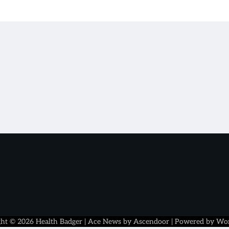
ght © 2026
Health Badger
| Ace News by
Ascendoor
| Powered by
Wor