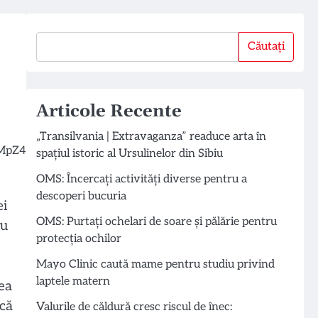
Căutați
Căutați
Articole Recente
„Transilvania | Extravaganza” readuce arta în
spațiul istoric al Ursulinelor din Sibiu
OMS: Încercați activități diverse pentru a
descoperi bucuria
ei
OMS: Purtați ochelari de soare și pălărie pentru
ru
protecția ochilor
Mayo Clinic caută mame pentru studiu privind
laptele matern
rea
ică
Valurile de căldură cresc riscul de înec: