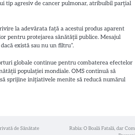
i tip agresiv de cancer pulmonar, atribuibil parțial
rivire la adevărata față a acestui produs aparent
relor pentru protejarea sănătății publice. Mesajul
 dacă există sau nu un filtru”.
orturi globale continue pentru combaterea efectelor
nătății populației mondiale. OMS continuă să
 să sprijine inițiativele menite să reducă numărul
rivată de Sănătate
Rabia: O Boală Fatală, dar Com