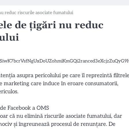
nu reduc riscurile asociate fumatului
le de țigări nu reduc
ului
nția asupra pericolului pe care îl reprezintă filtrel
 de marketing care induce în eroare consumatorii,
riculos.
ă de Facebook a OMS
 doar că nu elimină riscurile asociate fumatului, dar
cei nociv și îngreunează procesul de renunțare. De