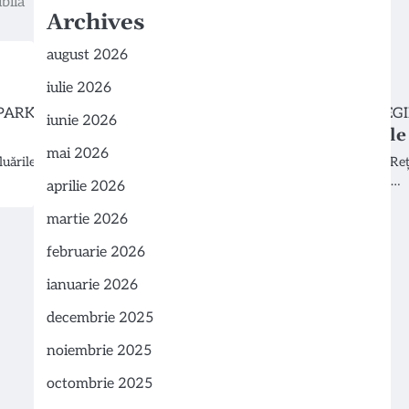
bilă
Archives
august 2026
iulie 2026
iunie 2026
Inovație în Investigațiil
mai 2026
aluările recente…
Hub-ul Oncologic Pallady, parte a R
investigațiilor imagistice integrate,…
aprilie 2026
martie 2026
februarie 2026
ianuarie 2026
decembrie 2025
noiembrie 2025
octombrie 2025