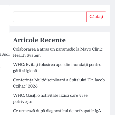
Căutați
Căutați
Articole Recente
Colaborarea a atras un paramedic la Mayo Clinic
Health System
WHO: Evitați folosirea apei din inundații pentru
e
gătit și igienă
Conferința Multidisciplinară a Spitalului ‘Dr. Iacob
Czihac’ 2026
WHO: Găsiți o activitate fizică care vi se
potrivește
Ce urmează după diagnosticul de nefropatie IgA