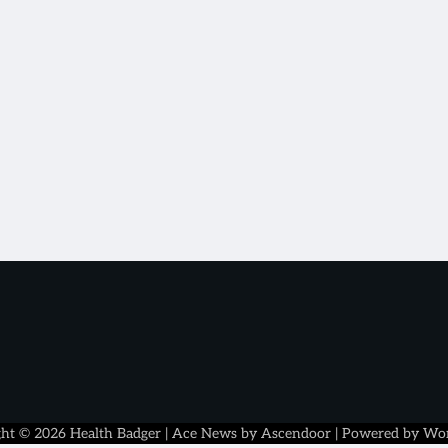
ght © 2026
Health Badger
| Ace News by
Ascendoor
| Powered by
Wor