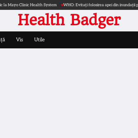
lth System
WHO: Evitați folosirea apei din inundații pentru gătit și igienă
Health Badger
nță
Vis
Utile