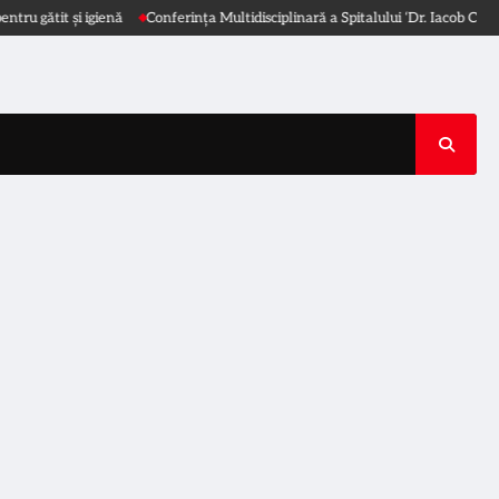
Conferința Multidisciplinară a Spitalului ‘Dr. Iacob Czihac’ 2026
WHO: Găsiț