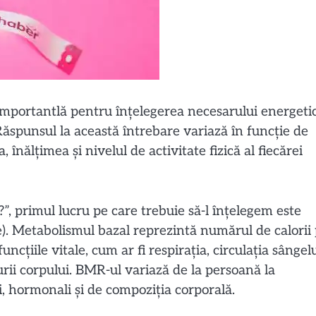
important
lă pentru înțelegerea necesarului energeti
 Răspunsul la această întrebare variază în funcție de
, înălțimea și nivelul de activitate fizică al fiecărei
”, primul lucru pe care trebuie să-l înțelegem este
). Metabolismul bazal reprezintă numărul de calorii
cțiile vitale, cum ar fi respirația, circulația sângelu
ii corpului. BMR-ul variază de la persoană la
ci, hormonali și de compoziția corporală.