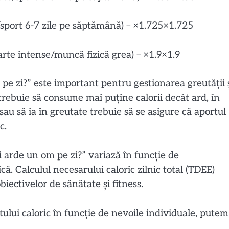
e/sport 6-7 zile pe săptămână)
–
×1.725×1.725
foarte intense/muncă fizică grea)
–
×1.9×1.9
 pe zi?” este
important
pentru gestionarea greutății 
trebuie să consume mai puține calorii decât ard, în
sau să ia în greutate trebuie să se asigure că aportul
c.
ii arde un om pe zi?” variază în funcție de
că. Calculul necesarului caloric zilnic total (TDEE)
obiectivelor de sănătate și fitness.
tului caloric în funcție de nevoile individuale, putem