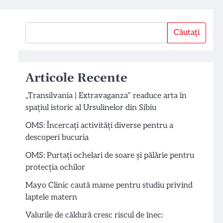
Căutați
Căutați
Articole Recente
„Transilvania | Extravaganza” readuce arta în
spațiul istoric al Ursulinelor din Sibiu
OMS: Încercați activități diverse pentru a
descoperi bucuria
OMS: Purtați ochelari de soare și pălărie pentru
protecția ochilor
Mayo Clinic caută mame pentru studiu privind
laptele matern
Valurile de căldură cresc riscul de înec: