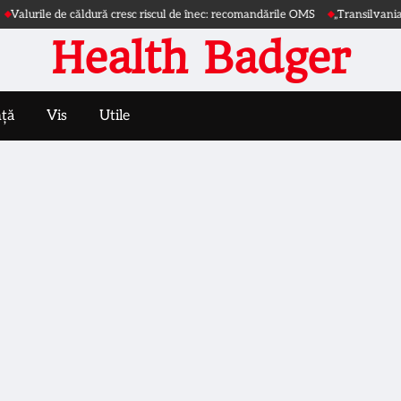
ile de căldură cresc riscul de înec: recomandările OMS
„Transilvania | Extra
Health Badger
nță
Vis
Utile