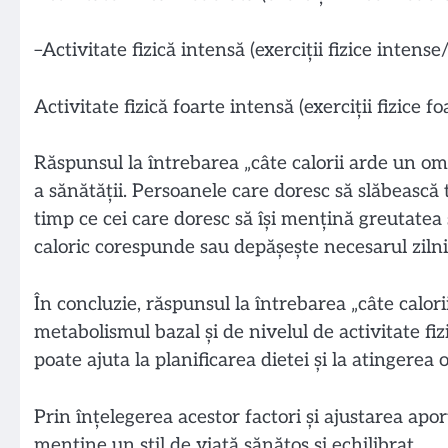
–
Activitate fizică intensă (exerciții fizice intens
Activitate fizică foarte intensă (exerciții fizice 
Răspunsul la întrebarea „câte calorii arde un om
a sănătății. Persoanele care doresc să slăbească 
timp ce cei care doresc să își mențină greutatea 
caloric corespunde sau depășește necesarul zilni
În concluzie, răspunsul la întrebarea „câte calor
metabolismul bazal și de nivelul de activitate fizi
poate ajuta la planificarea dietei și la atingerea 
Prin înțelegerea acestor factori și ajustarea apor
menține un stil de viață sănătos și echilibrat.