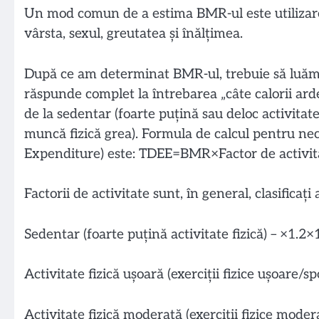
Un mod comun de a estima BMR-ul este utilizarea
vârsta, sexul, greutatea și înălțimea.
După ce am determinat BMR-ul, trebuie să luăm în
răspunde complet la întrebarea „câte calorii arde
de la sedentar (foarte puțină sau deloc activitate f
muncă fizică grea). Formula de calcul pentru nece
Expenditure) este: TDEE=BMR×Factor de activi
Factorii de activitate sunt, în general, clasificați a
Sedentar (foarte puțină activitate fizică)
–
×1.2×
Activitate fizică ușoară (exerciții fizice ușoare/
Activitate fizică moderată (exerciții fizice mode