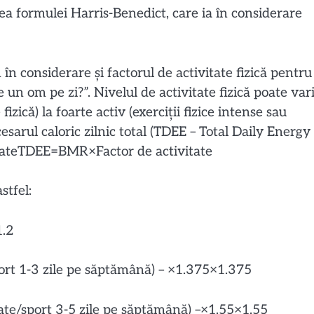
 formulei Harris-Benedict, care ia în considerare
 considerare și factorul de activitate fizică pentru
 un om pe zi?”. Nivelul de activitate fizică poate var
izică) la foarte activ (exerciții fizice intense sau
sarul caloric zilnic total (TDEE – Total Daily Energy
tateTDEE=BMR×Factor de activitate
stfel:
1.2
sport 1-3 zile pe săptămână)
–
×1.375×1.375
rate/sport 3-5 zile pe săptămână)
–
×1.55×1.55