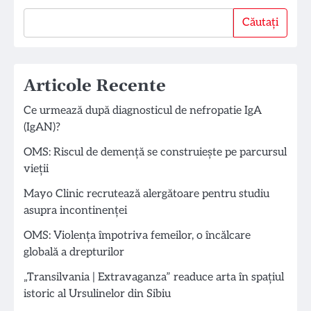
Căutați
Căutați
Articole Recente
Ce urmează după diagnosticul de nefropatie IgA
(IgAN)?
OMS: Riscul de demență se construiește pe parcursul
vieții
Mayo Clinic recrutează alergătoare pentru studiu
asupra incontinenței
OMS: Violența împotriva femeilor, o încălcare
globală a drepturilor
„Transilvania | Extravaganza” readuce arta în spațiul
istoric al Ursulinelor din Sibiu