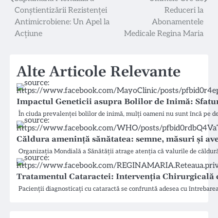
Navigare
Conștientizării Rezistenței
Reduceri la
în
Antimicrobiene: Un Apel la
Abonamentele
articole
Acțiune
Medicale Regina Maria
Alte Articole Relevante
Impactul Geneticii asupra Bolilor de Inimă: Sfat
În ciuda prevalenței bolilor de inimă, mulți oameni nu sunt încă pe d
Căldura amenință sănătatea: semne, măsuri și a
Organizația Mondială a Sănătății atrage atenția că valurile de căldu
Tratamentul Cataractei: Intervenția Chirurgicală c
Pacienții diagnosticați cu cataractă se confruntă adesea cu întrebare