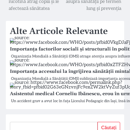
nicotină atrag copiii și le
asupra sănătății pe termen
în
afectează sănătatea
lung și prevenția
articole
Alte Articole Relevante
Importanța factorilor sociali și structurali în poli
Organizația Mondială a Sănătății (OMS) atrage atenția asupra influențe
Importanța accesului la îngrijirea sănătății mint
Organizația Mondială a Sănătății (OMS) subliniază importanța accesul
Asistentul medical Corneliu Ibănescu, erou în urm
Un accident grav a avut loc în fața Liceului Pedagogic din Iași, însă 
Căutați
Căutați