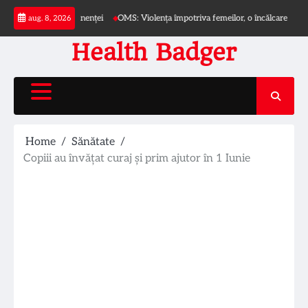
Skip
 asupra incontinenței
OMS: Violența împotriva femeilor, o încălcare globală a dre
aug. 8, 2026
to
content
Health Badger
Home
Sănătate
Copiii au învățat curaj și prim ajutor în 1 Iunie