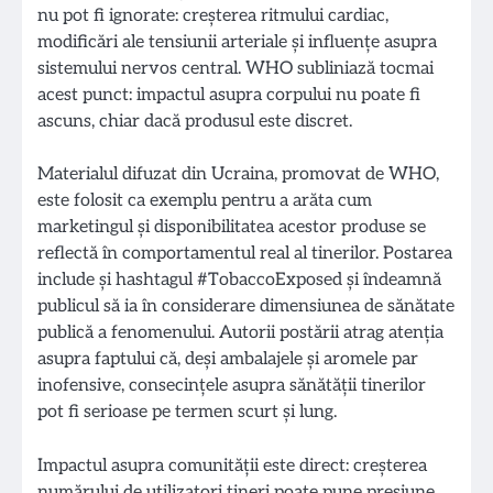
nu pot fi ignorate: creșterea ritmului cardiac,
modificări ale tensiunii arteriale și influențe asupra
sistemului nervos central. WHO subliniază tocmai
acest punct: impactul asupra corpului nu poate fi
ascuns, chiar dacă produsul este discret.
Materialul difuzat din Ucraina, promovat de WHO,
este folosit ca exemplu pentru a arăta cum
marketingul și disponibilitatea acestor produse se
reflectă în comportamentul real al tinerilor. Postarea
include și hashtagul #TobaccoExposed și îndeamnă
publicul să ia în considerare dimensiunea de sănătate
publică a fenomenului. Autorii postării atrag atenția
asupra faptului că, deși ambalajele și aromele par
inofensive, consecințele asupra sănătății tinerilor
pot fi serioase pe termen scurt și lung.
Impactul asupra comunității este direct: creșterea
numărului de utilizatori tineri poate pune presiune