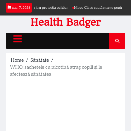
Skip
 și pălărie pentru protecția ochilor
Mayo Clinic caută mame pentru studiu privin
aug. 7, 2026
to
content
Health Badger
Home
Sănătate
WHO: sachetele cu nicotină atrag copiii și le
afectează sănătatea