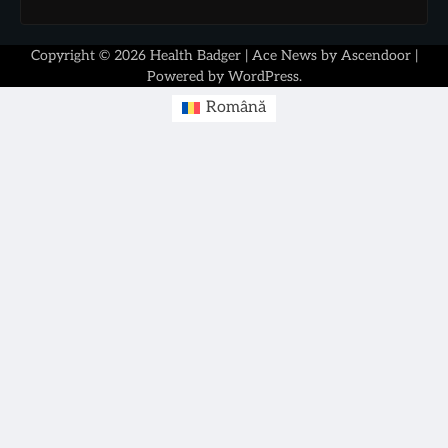
Copyright © 2026
Health Badger
| Ace News by
Ascendoor
|
Powered by
WordPress
.
Română