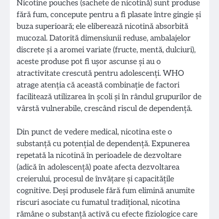
Nicotine pouches (sachete de nicotină) sunt produse
fără fum, concepute pentru a fi plasate între gingie și
buza superioară; ele eliberează nicotină absorbită
mucozal. Datorită dimensiunii reduse, ambalajelor
discrete și a aromei variate (fructe, mentă, dulciuri),
aceste produse pot fi ușor ascunse și au o
atractivitate crescută pentru adolescenți. WHO
atrage atenția că această combinație de factori
facilitează utilizarea în școli și în rândul grupurilor de
vârstă vulnerabile, crescând riscul de dependență.
Din punct de vedere medical, nicotina este o
substanță cu potențial de dependență. Expunerea
repetată la nicotină în perioadele de dezvoltare
(adică în adolescență) poate afecta dezvoltarea
creierului, procesul de învățare și capacitățile
cognitive. Deși produsele fără fum elimină anumite
riscuri asociate cu fumatul tradițional, nicotina
rămâne o substanță activă cu efecte fiziologice care