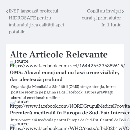
Navigare
INSP lansează proiectul
Copiii au învățat
HIDROSAFE pentru
curaj și prim ajutor
în
îmbunătățirea calității apei
în 1 Iunie
articole
potabile
Alte Articole Relevante
OMS: Abuzul emoțional nu lasă urme vizibile,
dar afectează profund
Organizația Mondială a Sănătății (OMS) atrage atenția, într-o
postare recentă pe pagina sa de Facebook, asupra gravității
abuzului emoțional: umilirea,…
Premieră medicală în Europa de Sud-Est: Interven
Într-o premieră medicală pentru Europa de Sud-Est, Centrul de Boli 