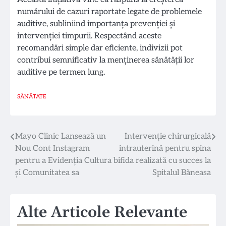
numărului de cazuri raportate legate de problemele
auditive, subliniind importanța prevenției și
intervenției timpurii. Respectând aceste
recomandări simple dar eficiente, indivizii pot
contribui semnificativ la menținerea sănătății lor
auditive pe termen lung.
SĂNĂTATE
Navigare
Mayo Clinic Lansează un
Intervenție chirurgicală
Nou Cont Instagram
intrauterină pentru spina
în
pentru a Evidenția Cultura
bifida realizată cu succes la
articole
și Comunitatea sa
Spitalul Băneasa
Alte Articole Relevante