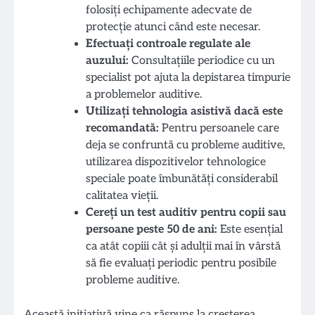
folosiți echipamente adecvate de
protecție atunci când este necesar.
Efectuați controale regulate ale
auzului:
Consultațiile periodice cu un
specialist pot ajuta la depistarea timpurie
a problemelor auditive.
Utilizați tehnologia asistivă dacă este
recomandată:
Pentru persoanele care
deja se confruntă cu probleme auditive,
utilizarea dispozitivelor tehnologice
speciale poate îmbunătăți considerabil
calitatea vieții.
Cereți un test auditiv pentru copii sau
persoane peste 50 de ani:
Este esențial
ca atât copiii cât și adulții mai în vârstă
să fie evaluați periodic pentru posibile
probleme auditive.
Această inițiativă vine ca răspuns la creșterea