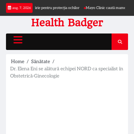
Skip
de soare și pălărie pentru protecția ochilor
Mayo Clinic caută mame pentru studi
aug. 7, 2026
to
content
Health Badger
Home
Sănătate
Dr. Elena Eni se alătură echipei NORD ca specialist în
Obstetrică-Ginecologie