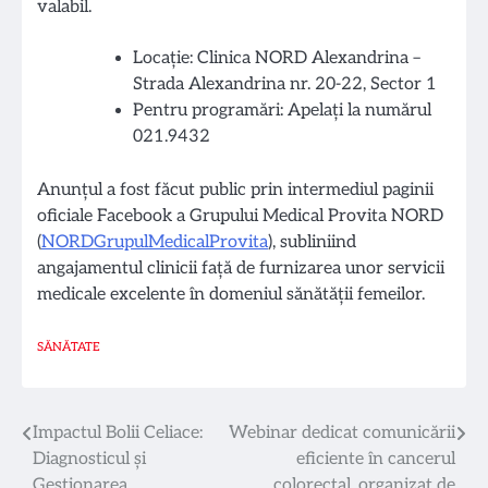
valabil.
Locație: Clinica NORD Alexandrina –
Strada Alexandrina nr. 20-22, Sector 1
Pentru programări: Apelați la numărul
021.9432
Anunțul a fost făcut public prin intermediul paginii
oficiale Facebook a Grupului Medical Provita NORD
(
NORDGrupulMedicalProvita
), subliniind
angajamentul clinicii față de furnizarea unor servicii
medicale excelente în domeniul sănătății femeilor.
SĂNĂTATE
Navigare
Impactul Bolii Celiace:
Webinar dedicat comunicării
Diagnosticul și
eficiente în cancerul
în
Gestionarea
colorectal, organizat de