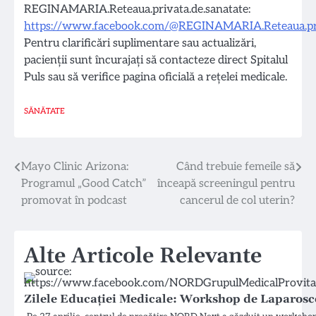
REGINAMARIA.Reteaua.privata.de.sanatate:
https://www.facebook.com/@REGINAMARIA.Reteaua.priv
Pentru clarificări suplimentare sau actualizări,
pacienții sunt încurajați să contacteze direct Spitalul
Puls sau să verifice pagina oficială a rețelei medicale.
SĂNĂTATE
Navigare
Mayo Clinic Arizona:
Când trebuie femeile să
Programul „Good Catch”
înceapă screeningul pentru
în
promovat în podcast
cancerul de col uterin?
articole
Alte Articole Relevante
Zilele Educației Medicale: Workshop de Laparosc