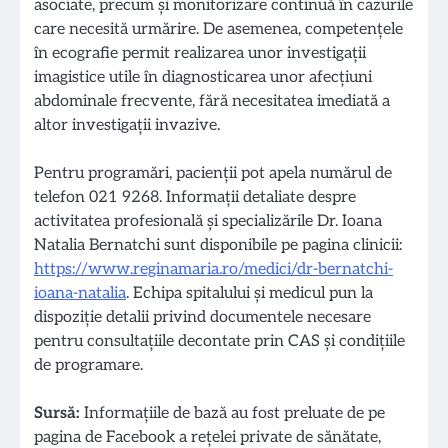
asociate, precum și monitorizare continuă în cazurile
care necesită urmărire. De asemenea, competențele
în ecografie permit realizarea unor investigații
imagistice utile în diagnosticarea unor afecțiuni
abdominale frecvente, fără necesitatea imediată a
altor investigații invazive.
Pentru programări, pacienții pot apela numărul de
telefon 021 9268. Informații detaliate despre
activitatea profesională și specializările Dr. Ioana
Natalia Bernatchi sunt disponibile pe pagina clinicii:
https://www.reginamaria.ro/medici/dr-bernatchi-
ioana-natalia
. Echipa spitalului și medicul pun la
dispoziție detalii privind documentele necesare
pentru consultațiile decontate prin CAS și condițiile
de programare.
Sursă:
Informațiile de bază au fost preluate de pe
pagina de Facebook a rețelei private de sănătate,