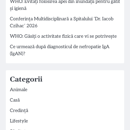
WHO: Evitați folosirea apei din inundații pentru gătit
și igienă
Conferința Multidisciplinară a Spitalului ‘Dr. Iacob
Czihac’ 2026
WHO: Găsiți o activitate fizică care vi se potrivește
Ce urmează după diagnosticul de nefropatie IgA
(IgAN)?
Categorii
Animale
Casă
Credință
Lifestyle