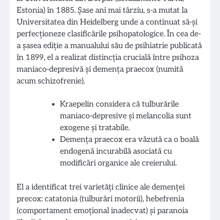
Estonia) în 1885. Șase ani mai târziu, s-a mutat la
Universitatea din Heidelberg unde a continuat să-și
perfecționeze clasificările psihopatologice. În cea de-
a șasea ediție a manualului său de psihiatrie publicată
în 1899, el a realizat distincția crucială între psihoza
maniaco-depresivă și demența praecox (numită
acum schizofrenie).
Kraepelin considera că tulburările
maniaco-depresive și melancolia sunt
exogene și tratabile.
Demența praecox era văzută ca o boală
endogenă incurabilă asociată cu
modificări organice ale creierului.
El a identificat trei varietăți clinice ale demenței
precox: catatonia (tulburări motorii), hebefrenia
(comportament emoțional inadecvat) și paranoia