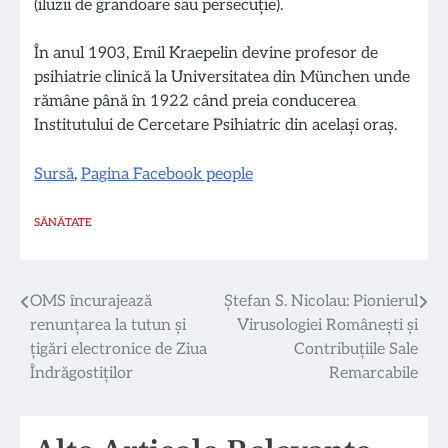
(iluzii de grandoare sau persecuție).
În anul 1903, Emil Kraepelin devine profesor de
psihiatrie clinică la Universitatea din München unde
rămâne până în 1922 când preia conducerea
Institutului de Cercetare Psihiatric din același oraș.
Sursă
,
Pagina Facebook people
SĂNĂTATE
Navigare
OMS încurajează
Ștefan S. Nicolau: Pionierul
renunțarea la tutun și
Virusologiei Românești și
în
țigări electronice de Ziua
Contribuțiile Sale
articole
Îndrăgostiților
Remarcabile