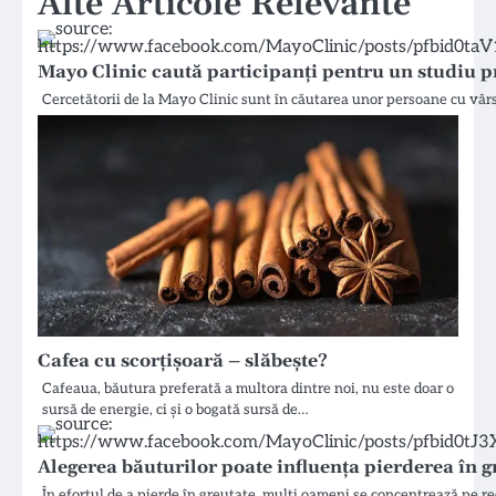
Alte Articole Relevante
Mayo Clinic caută participanți pentru un studiu p
Cercetătorii de la Mayo Clinic sunt în căutarea unor persoane cu vârs
Cafea cu scorțișoară – slăbește?
Cafeaua, băutura preferată a multora dintre noi, nu este doar o
sursă de energie, ci și o bogată sursă de…
Alegerea băuturilor poate influența pierderea în gr
În efortul de a pierde în greutate, mulți oameni se concentrează pe r