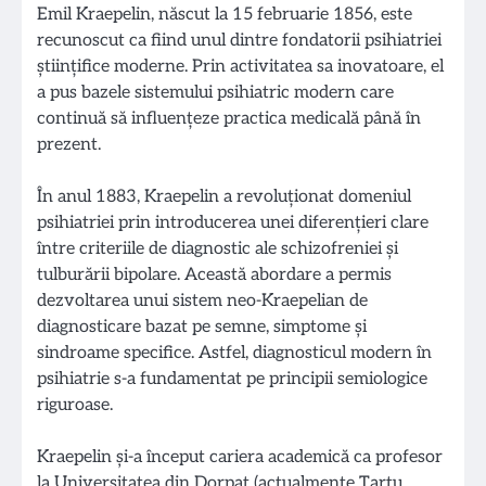
Emil Kraepelin, născut la 15 februarie 1856, este
recunoscut ca fiind unul dintre fondatorii psihiatriei
științifice moderne. Prin activitatea sa inovatoare, el
a pus bazele sistemului psihiatric modern care
continuă să influențeze practica medicală până în
prezent.
În anul 1883, Kraepelin a revoluționat domeniul
psihiatriei prin introducerea unei diferențieri clare
între criteriile de diagnostic ale schizofreniei și
tulburării bipolare. Această abordare a permis
dezvoltarea unui sistem neo-Kraepelian de
diagnosticare bazat pe semne, simptome și
sindroame specifice. Astfel, diagnosticul modern în
psihiatrie s-a fundamentat pe principii semiologice
riguroase.
Kraepelin și-a început cariera academică ca profesor
la Universitatea din Dorpat (actualmente Tartu,