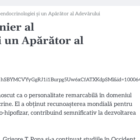
oendocrinologiei și un Apărător al Adevărului
nier al
 un Apărător al
noscut ca o personalitate remarcabilă în domeniul
ocrine. El a obținut recunoașterea mondială pentru
-hipofizar, contribuind semnificativ la dezvoltarea
Grigore T. Popa și-a continuat studiile în Occident,