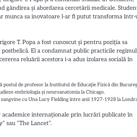
d gândirea și abordarea cercetării medicale. Studenț
iar munca sa inovatoare l-ar fi putut transforma într
igore T. Popa a fost cunoscut și pentru poziția sa
 postbelică. El a condamnat public practicile regimul
cererea reluării acestora i-a adus izolarea socială în
postul de profesor la Institutul de Educație Fizică din Bucureșt
tudieze embriologia și neuroanatomia la Chicago.
r sangvine cu Una Lucy Fielding între anii 1927-1928 la Londra
r academice internaționale prin lucrări publicate în
y” sau “The Lancet”.