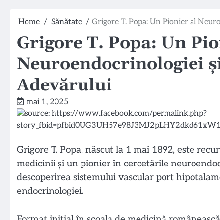
Home
Sănătate
Grigore T. Popa: Un Pionier al Neur
Grigore T. Popa: Un Pio
Neuroendocrinologiei și
Adevărului
mai 1, 2025
Grigore T. Popa, născut la 1 mai 1892, este recu
medicinii și un pionier în cercetările neuroend
descoperirea sistemului vascular port hipotalamo
endocrinologiei.
Format inițial în școala de medicină românească, 