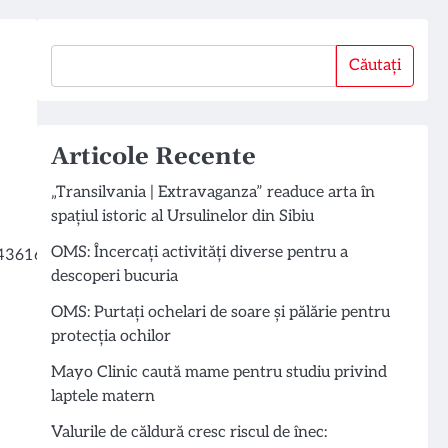
Căutați
Căutați
Articole Recente
„Transilvania | Extravaganza” readuce arta în
spațiul istoric al Ursulinelor din Sibiu
OMS: Încercați activități diverse pentru a
descoperi bucuria
OMS: Purtați ochelari de soare și pălărie pentru
protecția ochilor
Mayo Clinic caută mame pentru studiu privind
laptele matern
Valurile de căldură cresc riscul de înec: