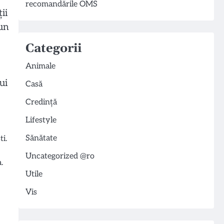
recomandările OMS
ii
-un
Categorii
Animale
ui
Casă
Credință
Lifestyle
Sănătate
i.
Uncategorized @ro
.
Utile
Vis