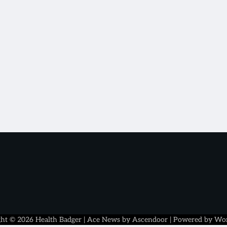
ght © 2026
Health Badger
| Ace News by
Ascendoor
| Powered by
Wor