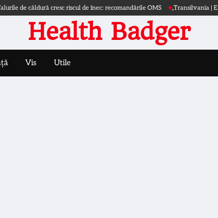
e de căldură cresc riscul de înec: recomandările OMS
„Transilvania | Extrava
Health Badger
nță
Vis
Utile