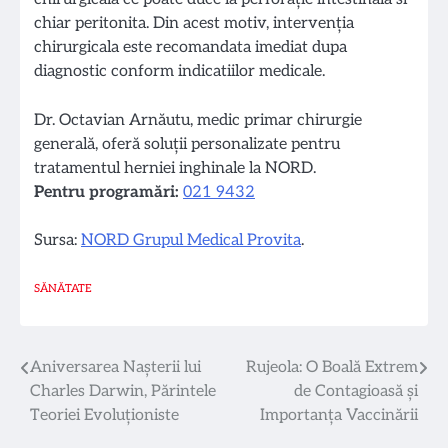
chiar peritonita. Din acest motiv, intervenția
chirurgicala este recomandata imediat dupa
diagnostic conform indicatiilor medicale.
Dr. Octavian Arnăutu, medic primar chirurgie
generală, oferă soluții personalizate pentru
tratamentul herniei inghinale la NORD.
Pentru programări:
021 9432
Sursa:
NORD Grupul Medical Provita
.
SĂNĂTATE
Navigare
Aniversarea Nașterii lui
Rujeola: O Boală Extrem
Charles Darwin, Părintele
de Contagioasă și
în
Teoriei Evoluționiste
Importanța Vaccinării
articole