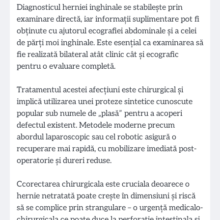
Diagnosticul herniei inghinale se stabilește prin
examinare directă, iar informații suplimentare pot fi
obținute cu ajutorul ecografiei abdominale și a celei
de părți moi inghinale. Este esențial ca examinarea să
fie realizată bilateral atât clinic cât și ecografic
pentru o evaluare completă.
Tratamentul acestei afecțiuni este chirurgical și
implică utilizarea unei proteze sintetice cunoscute
popular sub numele de „plasă” pentru a acoperi
defectul existent. Metodele moderne precum
abordul laparoscopic sau cel robotic asigură o
recuperare mai rapidă, cu mobilizare imediată post-
operatorie și dureri reduse.
Ccorectarea chirurgicala este cruciala deoarece o
hernie netratată poate crește în dimensiuni și riscă
să se complice prin strangulare – o urgență medicalo-
chirurgicala ce poate duce la perforație intestinala si