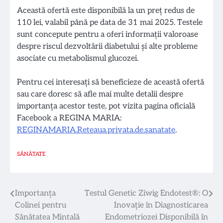
Această ofertă este disponibilă la un preț redus de
110 lei, valabil până pe data de 31 mai 2025. Testele
sunt concepute pentru a oferi informații valoroase
despre riscul dezvoltării diabetului și alte probleme
asociate cu metabolismul glucozei.
Pentru cei interesați să beneficieze de această ofertă
sau care doresc să afle mai multe detalii despre
importanța acestor teste, pot vizita pagina oficială
Facebook a REGINA MARIA:
REGINAMARIA.Reteaua.privata.de.sanatate
.
SĂNĂTATE
Navigare
Importanța
Testul Genetic Ziwig Endotest®: O
Colinei pentru
Inovație în Diagnosticarea
în
Sănătatea Mintală
Endometriozei Disponibilă în