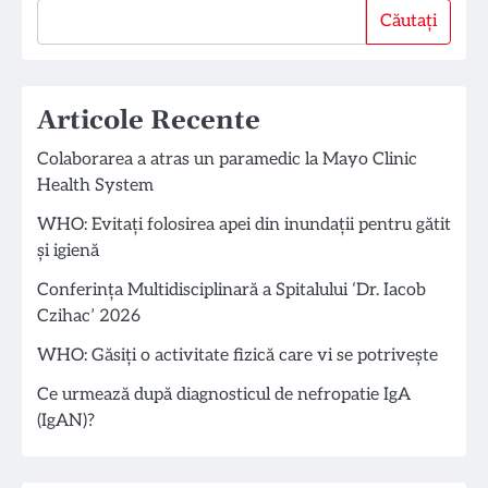
Căutați
Căutați
Articole Recente
Colaborarea a atras un paramedic la Mayo Clinic
Health System
WHO: Evitați folosirea apei din inundații pentru gătit
și igienă
Conferința Multidisciplinară a Spitalului ‘Dr. Iacob
Czihac’ 2026
WHO: Găsiți o activitate fizică care vi se potrivește
Ce urmează după diagnosticul de nefropatie IgA
(IgAN)?