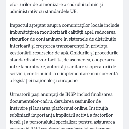
eforturilor de armonizare a cadrului tehnic şi
administrativ cu standardele UE.
Impactul aşteptat asupra comunităţilor locale include
îmbunătăţirea monitorizării calităţii apei, reducerea
riscurilor de contaminare în sistemele de distribuţie
interioară şi creşterea transparenţei în privinţa
gestionării resurselor de apă. Ghidurile şi procedurile
standardizate vor facilita, de asemenea, cooperarea
între laboratoare, autorităţi sanitare şi operatorii de
servicii, contribuind la o implementare mai coerentă
a legislaţiei naţionale şi europene.
Următorii paşi anunţaţi de INSP includ finalizarea
documentelor-cadru, derularea sesiunilor de
instruire şi lansarea platformei online. Instituția
subliniază importanţa implicării activă a factorilor
locali şi a personalului specializat pentru asigurarea
sustenabilităţii rezultatelor proiectului pe termen