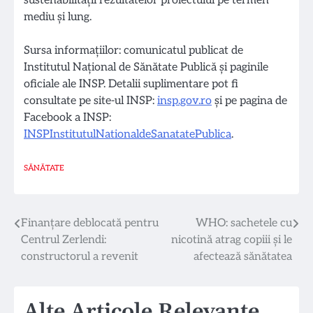
mediu şi lung.
Sursa informațiilor: comunicatul publicat de
Institutul Național de Sănătate Publică și paginile
oficiale ale INSP. Detalii suplimentare pot fi
consultate pe site-ul INSP:
insp.gov.ro
și pe pagina de
Facebook a INSP:
INSPInstitutulNationaldeSanatatePublica
.
SĂNĂTATE
Navigare
Finanțare deblocată pentru
WHO: sachetele cu
Centrul Zerlendi:
nicotină atrag copiii și le
în
constructorul a revenit
afectează sănătatea
articole
Alte Articole Relevante