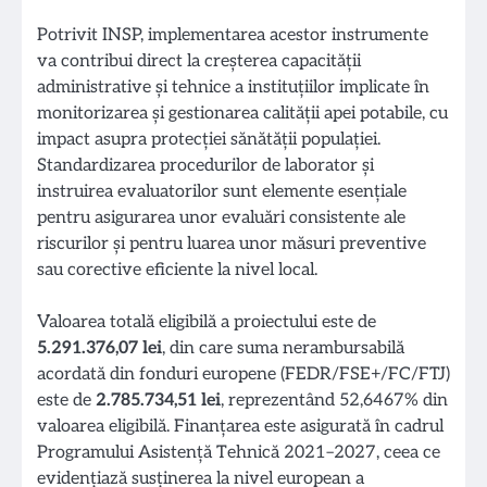
Potrivit INSP, implementarea acestor instrumente
va contribui direct la creşterea capacităţii
administrative şi tehnice a instituţiilor implicate în
monitorizarea şi gestionarea calităţii apei potabile, cu
impact asupra protecţiei sănătăţii populaţiei.
Standardizarea procedurilor de laborator şi
instruirea evaluatorilor sunt elemente esenţiale
pentru asigurarea unor evaluări consistente ale
riscurilor şi pentru luarea unor măsuri preventive
sau corective eficiente la nivel local.
Valoarea totală eligibilă a proiectului este de
5.291.376,07 lei
, din care suma nerambursabilă
acordată din fonduri europene (FEDR/FSE+/FC/FTJ)
este de
2.785.734,51 lei
, reprezentând 52,6467% din
valoarea eligibilă. Finanțarea este asigurată în cadrul
Programului Asistență Tehnică 2021–2027, ceea ce
evidențiază susţinerea la nivel european a