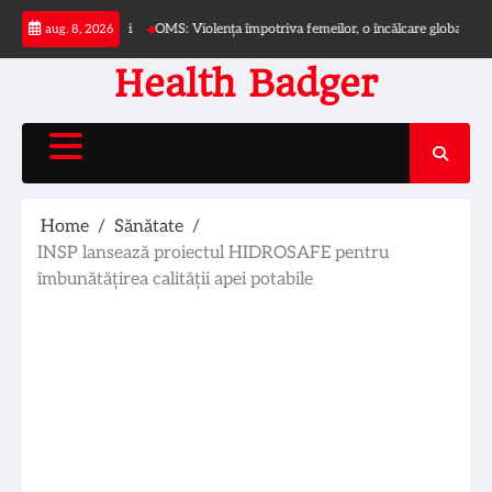
Skip
ra incontinenței
OMS: Violența împotriva femeilor, o încălcare globală a dreptur
aug. 8, 2026
to
content
Health Badger
Home
Sănătate
INSP lansează proiectul HIDROSAFE pentru
îmbunătățirea calității apei potabile