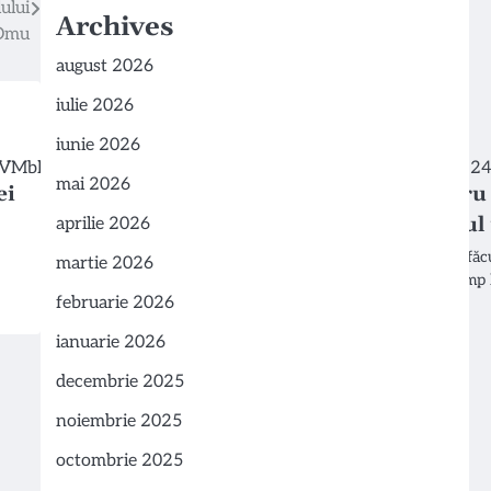
ului
Archives
 Omu
august 2026
iulie 2026
iunie 2026
mai 2026
ei
OMS: sfaturi esențiale pentru
prevenirea înecului în timpul 
aprilie 2026
Organizația Mondială a Sănătății (OMS) a făc
martie 2026
precauție pentru persoanele care petrec timp 
februarie 2026
această…
ianuarie 2026
decembrie 2025
noiembrie 2025
octombrie 2025