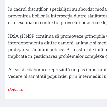
În cadrul discuțiilor, specialiștii au abordat mod
prevenirea bolilor la intersecția dintre sănătat
este esențial în contextul provocărilor actuale l
IDSA și INSP continuă să promoveze principiile
interdependența dintre oameni, animale și mediu
protejarea sănătății publice. Prin astfel de întâlni
implicate în gestionarea problemelor complexe 
Această colaborare reprezintă un pas important 
vedere al sănătății populației prin intermediul un
SĂNĂTATE