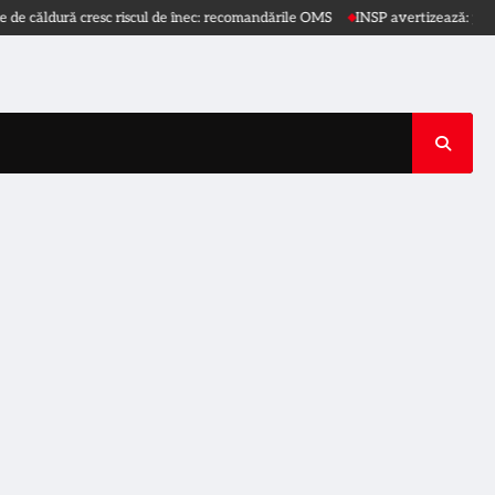
căldură cresc riscul de înec: recomandările OMS
INSP avertizează: protejați