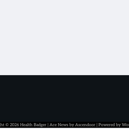
ght © 2026
Health Badger
| Ace News by
Ascendoor
| Powered by
Wor