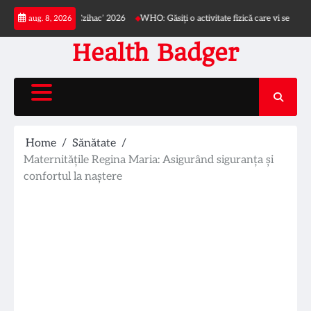
Skip
ului ‘Dr. Iacob Czihac’ 2026
WHO: Găsiți o activitate fizică care vi se potrivește
aug. 8, 2026
to
content
Health Badger
Home
Sănătate
Maternitățile Regina Maria: Asigurând siguranța și
confortul la naștere