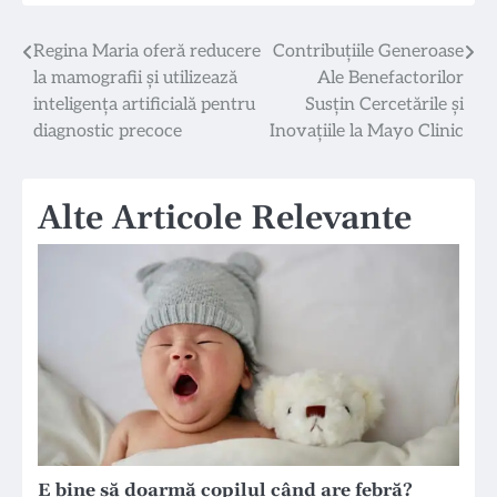
Navigare
Regina Maria oferă reducere
Contribuțiile Generoase
la mamografii și utilizează
Ale Benefactorilor
în
inteligența artificială pentru
Susțin Cercetările și
articole
diagnostic precoce
Inovațiile la Mayo Clinic
Alte Articole Relevante
E bine să doarmă copilul când are febră?