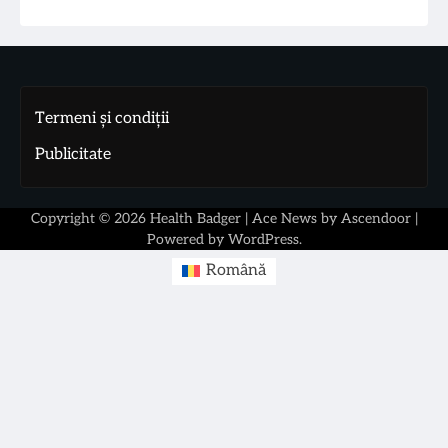
Termeni și condiții
Publicitate
Copyright © 2026
Health Badger
| Ace News by
Ascendoor
|
Powered by
WordPress
.
Română