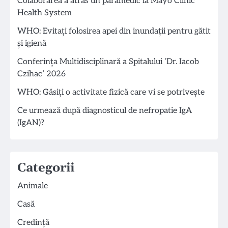
Colaborarea a atras un paramedic la Mayo Clinic
Health System
WHO: Evitați folosirea apei din inundații pentru gătit
și igienă
Conferința Multidisciplinară a Spitalului ‘Dr. Iacob
Czihac’ 2026
WHO: Găsiți o activitate fizică care vi se potrivește
Ce urmează după diagnosticul de nefropatie IgA
(IgAN)?
Categorii
Animale
Casă
Credință