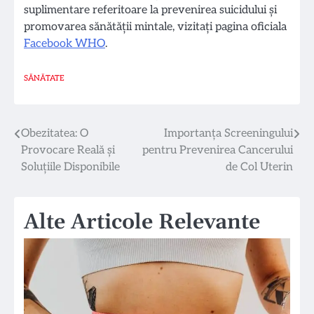
suplimentare referitoare la prevenirea suicidului și
promovarea sănătății mintale, vizitați pagina oficiala
Facebook WHO
.
SĂNĂTATE
Navigare
Obezitatea: O
Importanța Screeningului
Provocare Reală și
pentru Prevenirea Cancerului
în
Soluțiile Disponibile
de Col Uterin
articole
Alte Articole Relevante