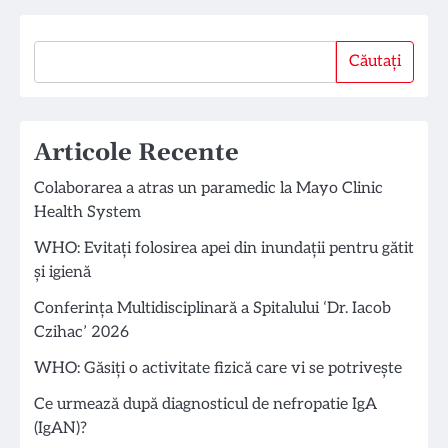
Căutați
Căutați
Articole Recente
Colaborarea a atras un paramedic la Mayo Clinic
Health System
WHO: Evitați folosirea apei din inundații pentru gătit
și igienă
Conferința Multidisciplinară a Spitalului ‘Dr. Iacob
Czihac’ 2026
WHO: Găsiți o activitate fizică care vi se potrivește
Ce urmează după diagnosticul de nefropatie IgA
(IgAN)?