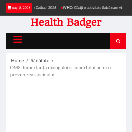
Skip
alului ‘Dr. Iacob Czihac’ 2026
WHO: Găsiți o activitate fizică care vi se potrivește
aug. 8, 2026
to
content
Health Badger
Home
Sănătate
OMS: Importanța dialogului și suportului pentru
prevenirea suicidului