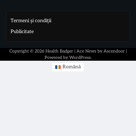
Termeni și condiții
Publicitate
Copyright © 2026
Health Badger
| Ace News by
Ascendoor
|
Powered by
WordPress
.
Română