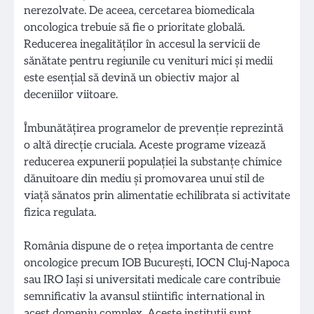
nerezolvate. De aceea, cercetarea biomedicala
oncologica trebuie să fie o prioritate globală.
Reducerea inegalităților în accesul la servicii de
sănătate pentru regiunile cu venituri mici și medii
este esențial să devină un obiectiv major al
deceniilor viitoare.
Îmbunătățirea programelor de prevenție reprezintă
o altă direcție cruciala. Aceste programe vizează
reducerea expunerii populației la substanțe chimice
dănuitoare din mediu și promovarea unui stil de
viață sănatos prin alimentatie echilibrata si activitate
fizica regulata.
România dispune de o rețea importanta de centre
oncologice precum IOB București, IOCN Cluj-Napoca
sau IRO Iași si universitati medicale care contribuie
semnificativ la avansul stiintific international in
acest domeniu complex. Aceste institutii sunt