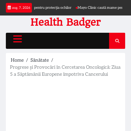
Skip
re și pălărie pentru protecția ochilor
Mayo Clinic caută mame pentru studiu priv
aug. 7, 2026
to
content
Health Badger
Home
Sănătate
Progrese și Provocări în Cercetarea Oncologică: Ziua
5 a Săptămânii Europene împotriva Cancerului