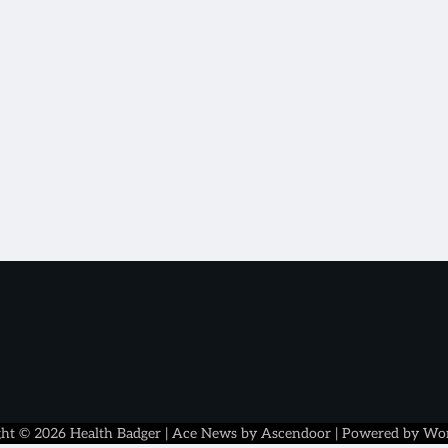
ght © 2026
Health Badger
| Ace News by
Ascendoor
| Powered by
Wor