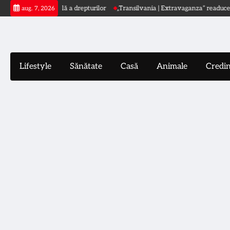
Skip
călcare globală a drepturilor
„Transilvania | Extravaganza” readuce arta în s
aug. 7, 2026
to
content
Lifestyle
Sănătate
Casă
Animale
Credi