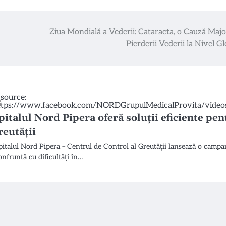
Ziua Mondială a Vederii: Cataracta, o Cauză Majo
Pierderii Vederii la Nivel Gl
pitalul Nord Pipera oferă soluții eficiente pen
reutății
pitalul Nord Pipera – Centrul de Control al Greutății lansează o campan
onfruntă cu dificultăți în…