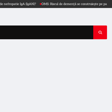
opatie IgA (IgAN)?
OMS: Riscul de demență se construiește pe parcursul vieț