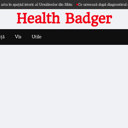
pațiul istoric al Ursulinelor din Sibiu
Ce urmează după diagnosticul de nefr
Health Badger
nță
Vis
Utile