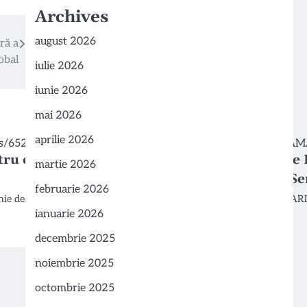
Archives
august 2026
ră a
obal
iulie 2026
iunie 2026
mai 2026
aprilie 2026
tru controlul
Rețeaua Privată de Sănătat
martie 2026
Îmbunătățirea Continuă a Ser
februarie 2026
ie dedicată celor care se
Rețeaua Privată de Sănătate REGINA MARIA ș
ianuarie 2026
recentă publicată pe pagina oficială de…
decembrie 2025
noiembrie 2025
octombrie 2025