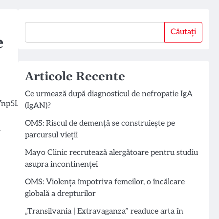
Căutați
Căutați
e
Articole Recente
Ce urmează după diagnosticul de nefropatie IgA
(IgAN)?
OMS: Riscul de demență se construiește pe
i
parcursul vieții
Mayo Clinic recrutează alergătoare pentru studiu
asupra incontinenței
OMS: Violența împotriva femeilor, o încălcare
globală a drepturilor
„Transilvania | Extravaganza” readuce arta în