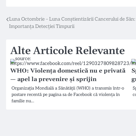
Navigare
Luna Octombrie – Luna Conștientizării Cancerului de Sân:
Importanța Detecției Timpurii
în
articole
Alte Articole Relevante
WHO: Violența domestică nu e privată
S
— apel la prevenire și sprijin
g
Organizația Mondială a Sănătății (WHO) a transmis într-o
S
postare recentă pe pagina sa de Facebook că violența în
c
familie nu…