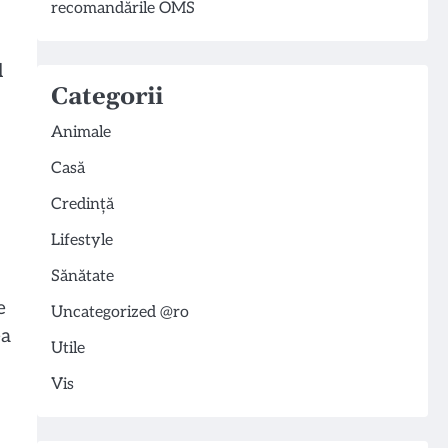
recomandările OMS
l
Categorii
Animale
Casă
Credință
Lifestyle
Sănătate
e
Uncategorized @ro
ea
Utile
Vis