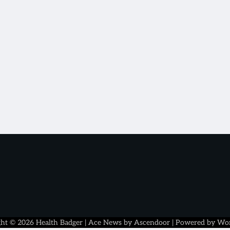
ght © 2026
Health Badger
| Ace News by
Ascendoor
| Powered by
Wor