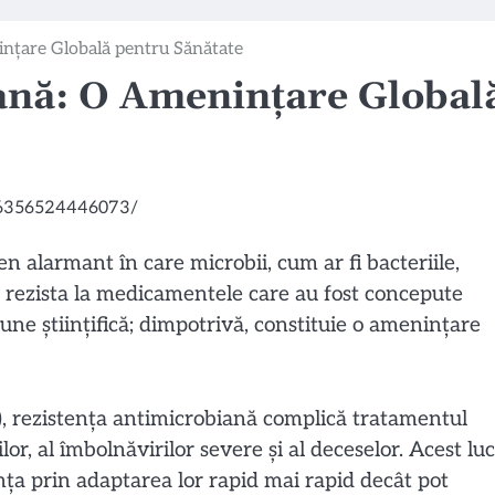
nțare Globală pentru Sănătate
ană: O Amenințare Global
 alarmant în care microbii, cum ar fi bacteriile,
 a rezista la medicamentele care au fost concepute
une științifică; dimpotrivă, constituie o amenințare
), rezistența antimicrobiană complică tratamentul
ilor, al îmbolnăvirilor severe și al deceselor. Acest lu
nța prin adaptarea lor rapid mai rapid decât pot