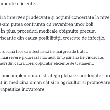
tamente eficiente.
ă intervenții adecvate și acțiuni concertate la nive
-am putea confrunta cu revenirea unor boli
. În plus, proceduri medicale obișnuite precum
scante din cauza posibilității crescute de infecție.
obiană face ca infecțiile să fie mai greu de tratat.
n mai severe și durează mai mult timp până să fie vindecate.
ri din cauza lipsei opțiunilor eficiente de tratament.
ebuie implementate strategii globale coordonate car
tât în medicina uman cât si în agricultur si promovar
terapeutice inovatoare