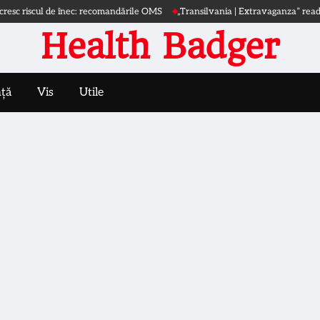
riscul de înec: recomandările OMS
„Transilvania | Extravaganza” readuce arta 
Health Badger
nță
Vis
Utile