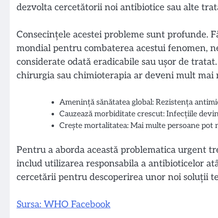
dezvolta cercetătorii noi antibiotice sau alte tra
Consecințele acestei probleme sunt profunde. Făr
mondial pentru combaterea acestui fenomen, ne
considerate odată eradicabile sau ușor de tratat
chirurgia sau chimioterapia ar deveni mult mai ri
Amenință sănătatea global: Rezistența antimicr
Cauzează morbiditate crescut: Infecțiile devi
Crește mortalitatea: Mai multe persoane pot mu
Pentru a aborda această problematica urgent tr
includ utilizarea responsabila a antibioticelor a
cercetării pentru descoperirea unor noi soluții 
Sursa: WHO Facebook