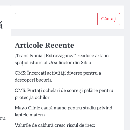
Căutați
Căutați
ă
Articole Recente
„Transilvania | Extravaganza” readuce arta în
spațiul istoric al Ursulinelor din Sibiu
OMS: Încercați activități diverse pentru a
descoperi bucuria
OMS: Purtați ochelari de soare și pălărie pentru
protecția ochilor
Mayo Clinic caută mame pentru studiu privind
laptele matern
cru
Valurile de căldură cresc riscul de înec: